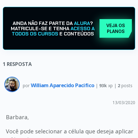
AINDA NÃO FAZ PARTE DA
ALURA
?
VEJA OS
MATRICULE-SE E TENHA
ACESSO A
PLANOS
TODOS OS CURSOS
E CONTEÚDOS
1
RESPOSTA
William Aparecido Pacifico
por
|
93k
xp |
2
posts
13/03/2020
Barbara,
Você pode selecionar a célula que deseja aplicar