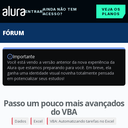
AINDA NÃO TEM
VEJA OS
ENTRAR
ACESSO?
PLANOS
FÓRUM
Importante
Você está vendo a versão anterior da nova experiência da
Alura que estamos preparando para você. Em breve, ela
ganha uma identidade visual novinha totalmente pensada
em potencializar seus estudos!
Passo um pouco mais avançados
do VBA
Dados
Excel
VBA: Automatizando tarefas no Excel