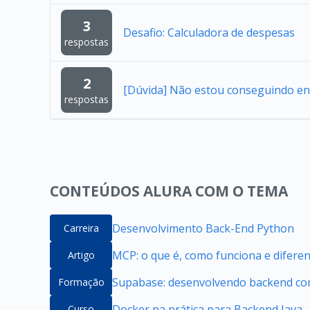
3
Desafio: Calculadora de despesas
respostas
2
[Dúvida] Não estou conseguindo en
respostas
CONTEÚDOS ALURA COM O TEMA
Desenvolvimento Back-End Python
Carreira
MCP: o que é, como funciona e difere
Artigo
Supabase: desenvolvendo backend com
Formação
Docker na prática para Backend Java
Curso