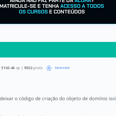
AINDA NÃO FAZ PARTE DA
ALURA
?
MATRICULE-SE E TENHA
ACESSO A TODOS
OS CURSOS
E CONTEÚDOS
|
5143.4k
xp |
9032
posts
Instrutor
deixar o código de criação do objeto de domínio is