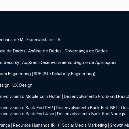
nharia de IA
Especialista em IA
|
cia de Dados
Análise de Dados
Governança de Dados
|
|
d Security
AppSec: Desenvolvimento Seguro de Aplicações
|
form Engineering
SRE (Site Reliability Engineering)
|
esign
UX Design
|
nvolvimento Mobile com Flutter
Desenvolvimento Front-End Reac
|
envolvimento Back-End PHP
Desenvolvimento Back-End .NET
Des
|
|
envolvimento Back-End Java
Desenvolvimento Back-End Node.js
|
rança
Recursos Humanos (RH)
Social Media Marketing
Growth Ma
|
|
|