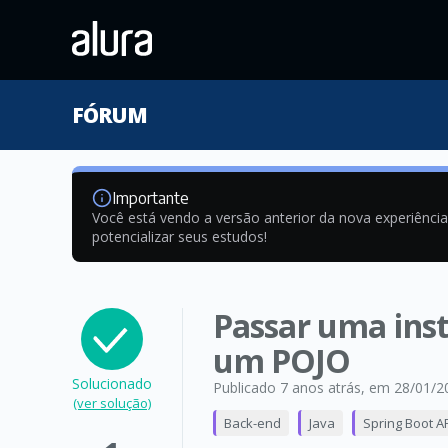
FÓRUM
Importante
Você está vendo a versão anterior da nova experiênci
potencializar seus estudos!
Passar uma inst
um POJO
Solucionado
Publicado 7 anos atrás
, em 28/01/2
(ver solução)
Back-end
Java
Spring Boot A