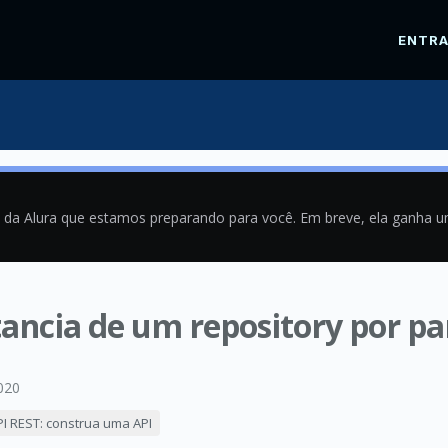
ENTR
a da Alura que estamos preparando para você. Em breve, ela ganha 
ancia de um repository por p
020
PI REST: construa uma API