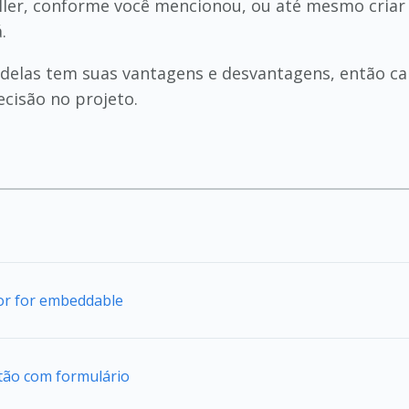
oller, conforme você mencionou, ou até mesmo criar
.
delas tem suas vantagens e desvantagens, então cab
cisão no projeto.
tor for embeddable
tão com formulário