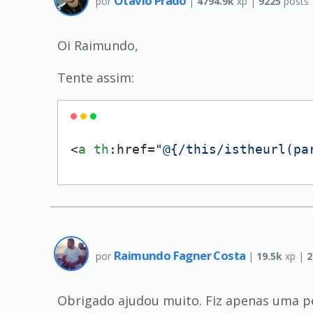
Otávio Prado
por
|
4794.9k
xp |
9225
posts
Oi Raimundo,
Tente assim:
<
a
th
:href=
"@{/this/istheurl(pa
Raimundo Fagner Costa
por
|
19.5k
xp |
2
Obrigado ajudou muito. Fiz apenas uma p