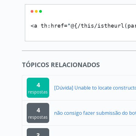
<a th:href=
"
@{/this/istheurl(pa
TÓPICOS RELACIONADOS
4
[Dúvida] Unable to locate construc
respostas
4
não consigo fazer submissão do bo
respostas
3