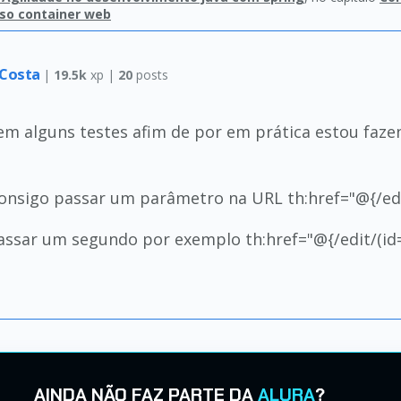
so container web
 Costa
|
19.5k
xp |
20
posts
em alguns testes afim de por em prática estou faz
nsigo passar um parâmetro na URL th:href="@{/edit/
sar um segundo por exemplo th:href="@{/edit/(id=${
AINDA NÃO FAZ PARTE DA
ALURA
?