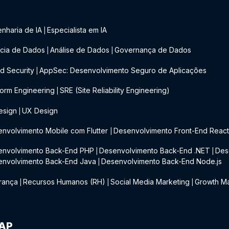
nharia de IA
Especialista em IA
|
cia de Dados
Análise de Dados
Governança de Dados
|
|
d Security
AppSec: Desenvolvimento Seguro de Aplicações
|
form Engineering
SRE (Site Reliability Engineering)
|
esign
UX Design
|
nvolvimento Mobile com Flutter
Desenvolvimento Front-End Reac
|
envolvimento Back-End PHP
Desenvolvimento Back-End .NET
Des
|
|
envolvimento Back-End Java
Desenvolvimento Back-End Node.js
|
rança
Recursos Humanos (RH)
Social Media Marketing
Growth Ma
|
|
|
IAP