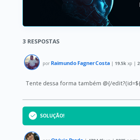
3
RESPOSTAS
Raimundo Fagner Costa
por
|
19.5k
xp |
2
Tente dessa forma também @{/edit?(id=${po
SOLUÇÃO!