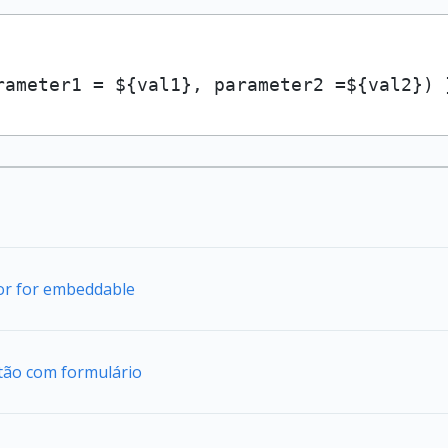
rameter1 = ${val1}, parameter2 =${val2}) 
tor for embeddable
tão com formulário