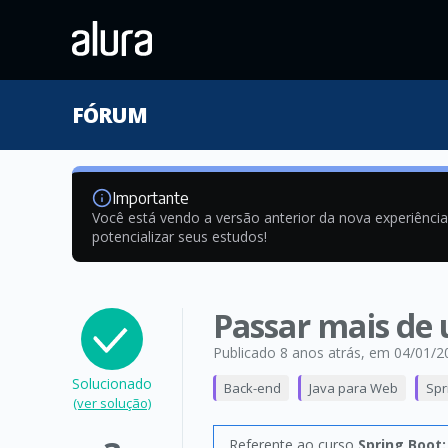
FÓRUM
Importante
Você está vendo a versão anterior da nova experiênci
potencializar seus estudos!
Passar mais de
Publicado 8 anos atrás
, em 04/01/2
Solucionado
Back-end
Java para Web
Spr
(ver solução)
Referente ao curso
Spring Boot