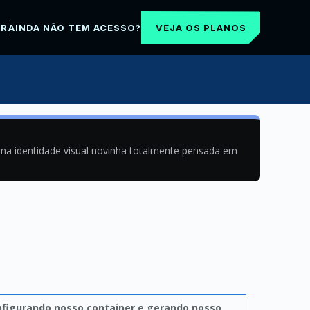
VEJA OS PLANOS
AR
AINDA NÃO TEM ACESSO?
uma identidade visual novinha totalmente pensada em
figurando nosso container e gerando nosso