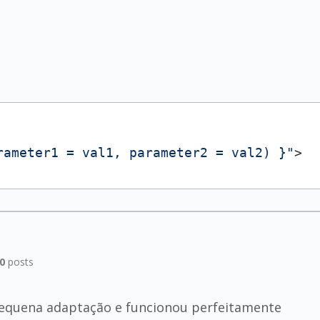
rameter1 = val1, parameter2 = val2) }"
>
0
posts
equena adaptação e funcionou perfeitamente