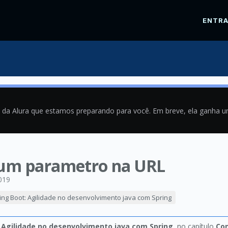
ENTR
a da Alura que estamos preparando para você. Em breve, ela ganha 
 um parametro na URL
019
ing Boot: Agilidade no desenvolvimento java com Spring
: Agilidade no desenvolvimento java com Spring
, no capítulo
Con