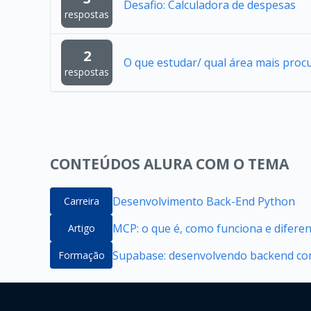
Desafio: Calculadora de despesas
respostas
2
O que estudar/ qual área mais proc
respostas
CONTEÚDOS ALURA COM O TEMA
Desenvolvimento Back-End Python
Carreira
MCP: o que é, como funciona e difere
Artigo
Supabase: desenvolvendo backend com
Formação