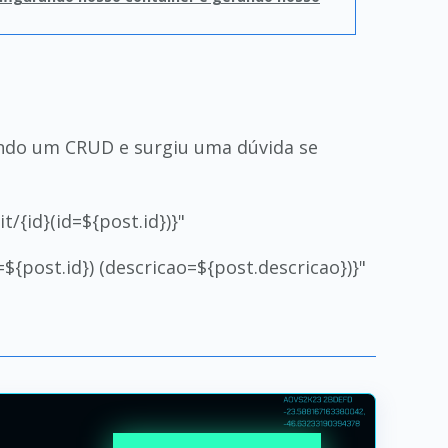
endo um CRUD e surgiu uma dúvida se
{id}(id=${post.id})}"
post.id}) (descricao=${post.descricao})}"