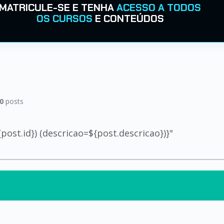
MATRICULE-SE E TENHA
ACESSO A TODOS
OS CURSOS
E CONTEÚDOS
0
posts
st.id}) (descricao=${post.descricao})}"