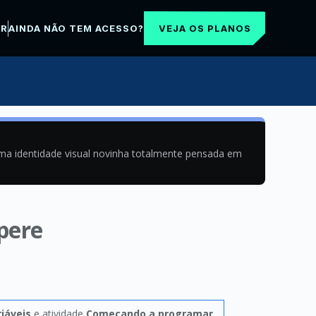
VEJA OS PLANOS
AR
AINDA NÃO TEM ACESSO?
uma identidade visual novinha totalmente pensada em
pere
iáveis
e atividade
Começando a programar