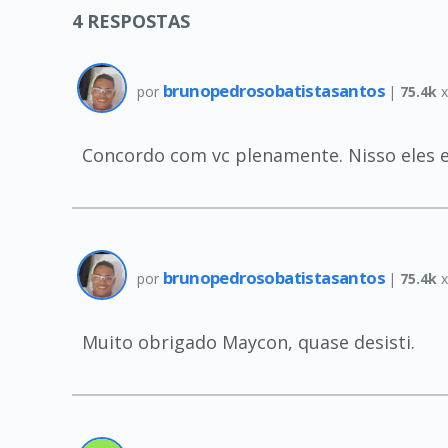
4
RESPOSTAS
brunopedrosobatistasantos
por
|
75.4k
x
Concordo com vc plenamente. Nisso eles er
brunopedrosobatistasantos
por
|
75.4k
x
Muito obrigado Maycon, quase desisti.