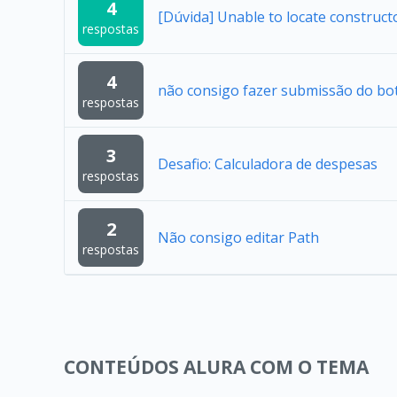
4
[Dúvida] Unable to locate construc
respostas
4
não consigo fazer submissão do bo
respostas
3
Desafio: Calculadora de despesas
respostas
2
Não consigo editar Path
respostas
CONTEÚDOS ALURA COM O TEMA