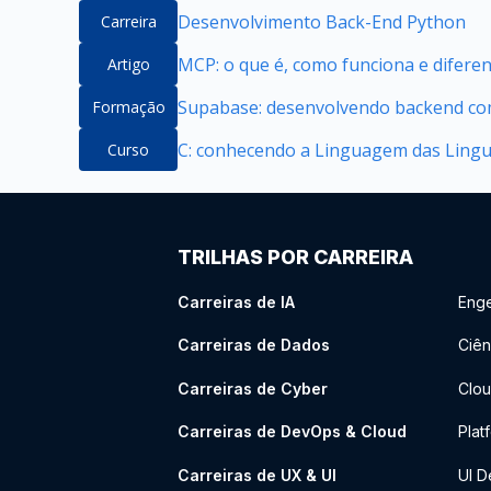
Desenvolvimento Back-End Python
Carreira
MCP: o que é, como funciona e difere
Artigo
Supabase: desenvolvendo backend com
Formação
C: conhecendo a Linguagem das Ling
Curso
TRILHAS POR CARREIRA
Carreiras de IA
Enge
Carreiras de Dados
Ciên
Carreiras de Cyber
Clou
Carreiras de DevOps & Cloud
Plat
Carreiras de UX & UI
UI D