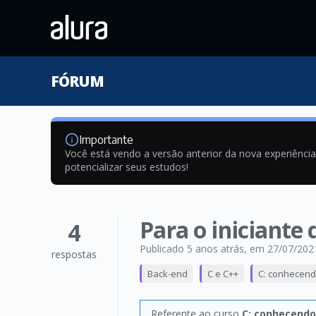
FÓRUM
Importante
Você está vendo a versão anterior da nova experiênci
potencializar seus estudos!
Para o iniciante
4
Publicado 5 anos atrás
, em 27/07/202
respostas
Back-end
C e C++
C: conhecend
Referente ao curso
C: conhecendo