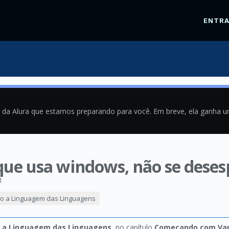
ENTR
a da Alura que estamos preparando para você. Em breve, ela ganha 
 que usa windows, não se deses
1
o a Linguagem das Linguagens
 a Linguagem das Linguagens
, no capítulo
Começando com Var