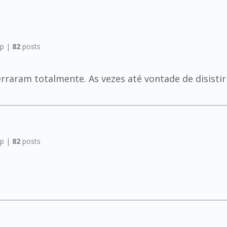
p |
82
posts
raram totalmente. As vezes até vontade de disistir
p |
82
posts