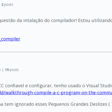
|
2
posts
questão da intalação do compilador! Estou utilizand
_compiler
p |
19
posts
confiavel e configurar, tenho usado o Visual Studi
uild/walkthrough-compile-a-c-program-on-the-comm
rma tem ignorado esses Pequenos Grandes Deslizes (