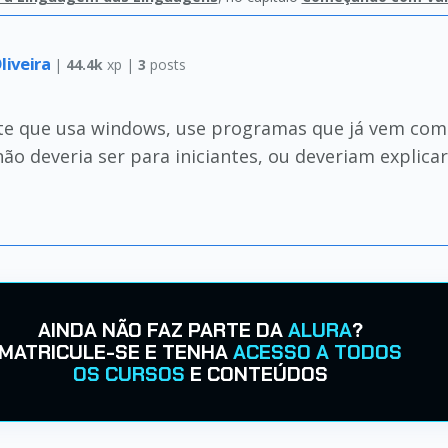
liveira
|
44.4k
xp |
3
posts
nte que usa windows, use programas que já vem com
não deveria ser para iniciantes, ou deveriam explic
AINDA NÃO FAZ PARTE DA
ALURA
?
MATRICULE-SE E TENHA
ACESSO A TODOS
OS CURSOS
E CONTEÚDOS