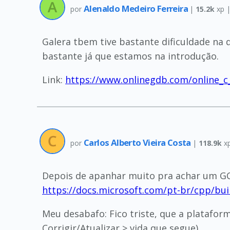
Alenaldo Medeiro Ferreira
por
|
15.2k
xp 
Galera tbem tive bastante dificuldade na 
bastante já que estamos na introdução.
Link:
https://www.onlinegdb.com/online_c
Carlos Alberto Vieira Costa
por
|
118.9k
x
Depois de apanhar muito pra achar um GCC 
https://docs.microsoft.com/pt-br/cpp/b
Meu desabafo: Fico triste, que a platafo
Corrigir/Atualizar > vida que segue)