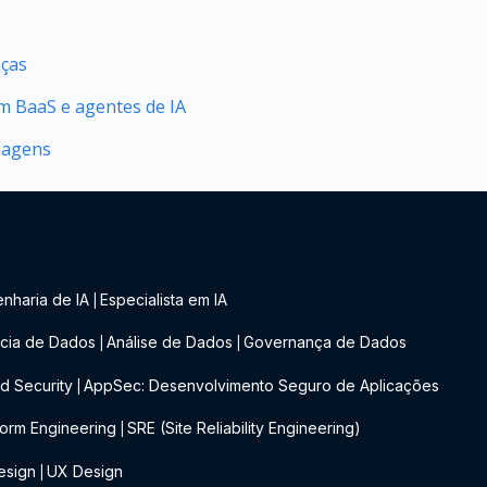
nças
 BaaS e agentes de IA
uagens
nharia de IA
Especialista em IA
|
cia de Dados
Análise de Dados
Governança de Dados
|
|
d Security
AppSec: Desenvolvimento Seguro de Aplicações
|
form Engineering
SRE (Site Reliability Engineering)
|
esign
UX Design
|