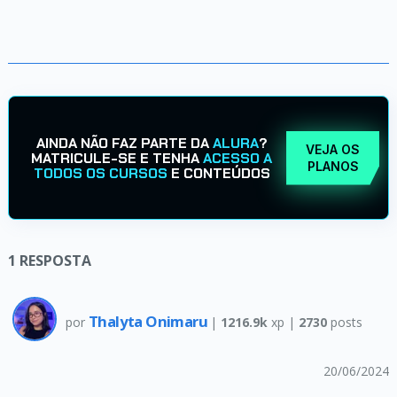
AINDA NÃO FAZ PARTE DA
ALURA
?
VEJA OS
MATRICULE-SE E TENHA
ACESSO A
PLANOS
TODOS OS CURSOS
E CONTEÚDOS
1
RESPOSTA
Thalyta Onimaru
por
|
1216.9k
xp |
2730
posts
20/06/2024