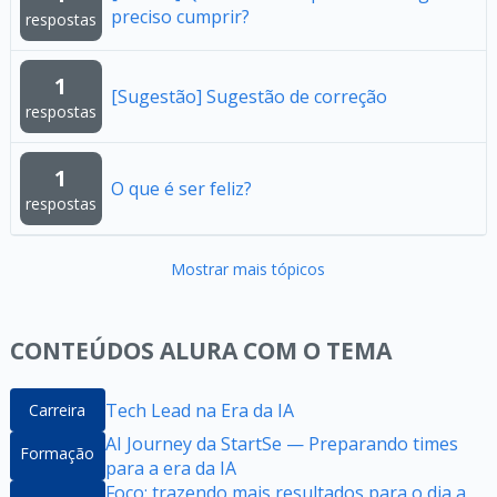
preciso cumprir?
respostas
1
[Sugestão] Sugestão de correção
respostas
1
O que é ser feliz?
respostas
Mostrar mais tópicos
CONTEÚDOS ALURA COM O TEMA
Tech Lead na Era da IA
Carreira
AI Journey da StartSe — Preparando times
Formação
para a era da IA
Foco: trazendo mais resultados para o dia a