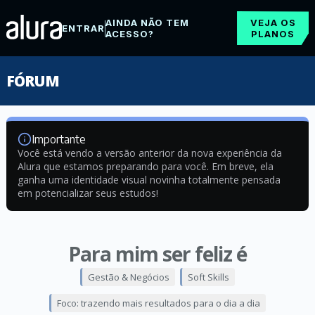
AINDA NÃO TEM
VEJA OS
ENTRAR
ACESSO?
PLANOS
FÓRUM
Importante
Você está vendo a versão anterior da nova experiência da
Alura que estamos preparando para você. Em breve, ela
ganha uma identidade visual novinha totalmente pensada
em potencializar seus estudos!
Para mim ser feliz é
Gestão & Negócios
Soft Skills
Foco: trazendo mais resultados para o dia a dia