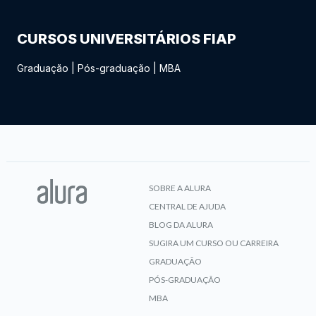
CURSOS UNIVERSITÁRIOS FIAP
Graduação
|
Pós-graduação
|
MBA
SOBRE A ALURA
CENTRAL DE AJUDA
BLOG DA ALURA
SUGIRA UM CURSO OU CARREIRA
GRADUAÇÃO
PÓS-GRADUAÇÃO
MBA