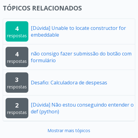
TÓPICOS RELACIONADOS
4
[Dúvida] Unable to locate constructor for
embeddable
respostas
4
não consigo fazer submissão do botão com
formulário
respostas
3
Desafio: Calculadora de despesas
respostas
2
[Dúvida] Não estou conseguindo entender o
def (python)
respostas
Mostrar mais tópicos