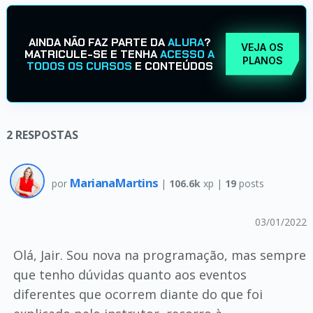
AINDA NÃO FAZ PARTE DA
ALURA
?
VEJA OS
MATRICULE-SE E TENHA
ACESSO A
PLANOS
TODOS OS CURSOS
E CONTEÚDOS
2
RESPOSTAS
MarianaMartins
por
|
106.6k
xp |
19
posts
03/01/2022
Olá, Jair. Sou nova na programação, mas sempre
que tenho dúvidas quanto aos eventos
diferentes que ocorrem diante do que foi