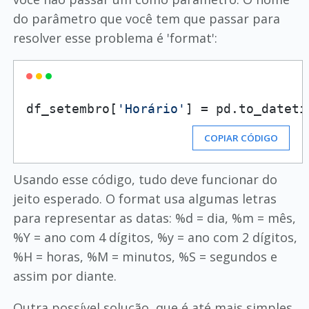
do parâmetro que você tem que passar para
resolver esse problema é 'format':
df_setembro[
'Horário'
] = pd.to_dateti
COPIAR CÓDIGO
Usando esse código, tudo deve funcionar do
jeito esperado. O format usa algumas letras
para representar as datas: %d = dia, %m = mês,
%Y = ano com 4 dígitos, %y = ano com 2 dígitos,
%H = horas, %M = minutos, %S = segundos e
assim por diante.
Outra possível solução, que é até mais simples,