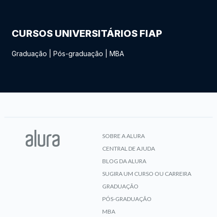
CURSOS UNIVERSITÁRIOS FIAP
Graduação
|
Pós-graduação
|
MBA
SOBRE A ALURA
CENTRAL DE AJUDA
BLOG DA ALURA
SUGIRA UM CURSO OU CARREIRA
GRADUAÇÃO
PÓS-GRADUAÇÃO
MBA