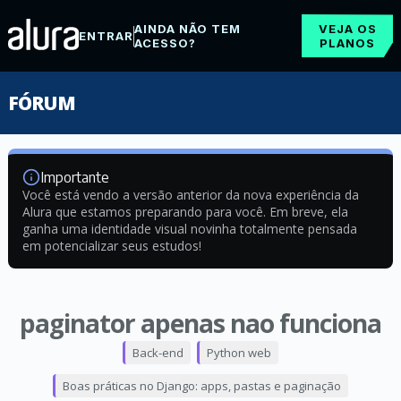
AINDA NÃO TEM
VEJA OS
ENTRAR
ACESSO?
PLANOS
FÓRUM
Importante
Você está vendo a versão anterior da nova experiência da
Alura que estamos preparando para você. Em breve, ela
ganha uma identidade visual novinha totalmente pensada
em potencializar seus estudos!
paginator apenas nao funciona
Back-end
Python web
Boas práticas no Django: apps, pastas e paginação