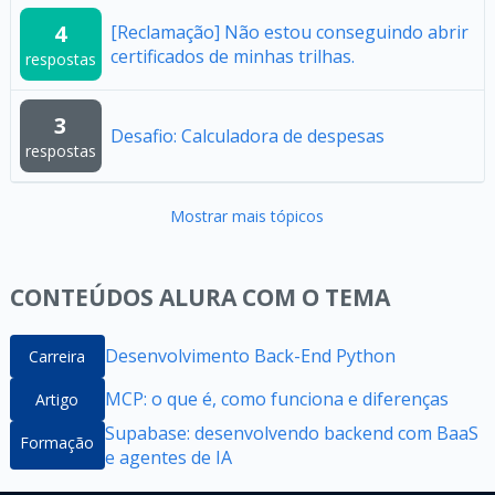
4
[Reclamação] Não estou conseguindo abrir
certificados de minhas trilhas.
respostas
3
Desafio: Calculadora de despesas
respostas
Mostrar mais tópicos
CONTEÚDOS ALURA COM O TEMA
Desenvolvimento Back-End Python
Carreira
MCP: o que é, como funciona e diferenças
Artigo
Supabase: desenvolvendo backend com BaaS
Formação
e agentes de IA