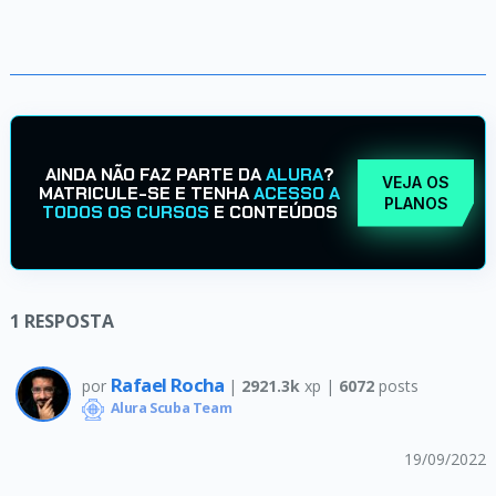
AINDA NÃO FAZ PARTE DA
ALURA
?
VEJA OS
MATRICULE-SE E TENHA
ACESSO A
PLANOS
TODOS OS CURSOS
E CONTEÚDOS
1
RESPOSTA
Rafael Rocha
por
|
2921.3k
xp |
6072
posts
Alura Scuba Team
19/09/2022