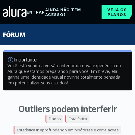
AINDA NÃO TEM
VEJA OS
ENTRAR
ACESSO?
PLANOS
FÓRUM
Importante
Você está vendo a versão anterior da nova experiência da
Alura que estamos preparando para você. Em breve, ela
ganha uma identidade visual novinha totalmente pensada
em potencializar seus estudos!
Outliers podem interferir
Dados
Estatística
Estatística II: Aprofundando em hipóteses e correlações