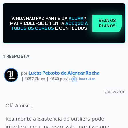
AINDA NÃO FAZ PARTE DA
ALURA
?
VEJA OS
MATRICULE-SE E TENHA
ACESSO A
PLANOS
TODOS OS CURSOS
E CONTEÚDOS
1
RESPOSTA
Lucas Peixoto de Alencar Rocha
por
|
1057.2k
xp |
1640
posts
Instrutor
23/02/2020
Olá Aloisio,
Realmente a existência de outliers pode
interferir em uma regressão, por isso que