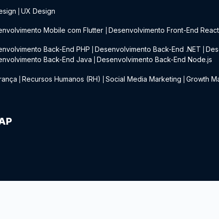
esign
UX Design
|
nvolvimento Mobile com Flutter
Desenvolvimento Front-End Reac
|
envolvimento Back-End PHP
Desenvolvimento Back-End .NET
Des
|
|
envolvimento Back-End Java
Desenvolvimento Back-End Node.js
|
rança
Recursos Humanos (RH)
Social Media Marketing
Growth Ma
|
|
|
IAP