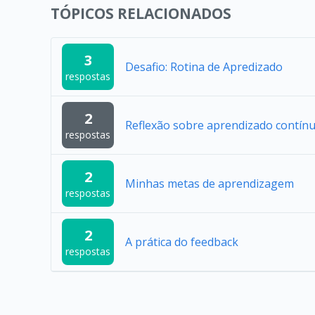
TÓPICOS RELACIONADOS
3
Desafio: Rotina de Apredizado
respostas
2
Reflexão sobre aprendizado contín
respostas
2
Minhas metas de aprendizagem
respostas
2
A prática do feedback
respostas