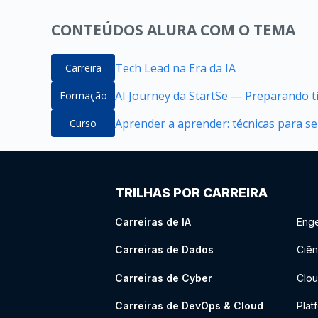
CONTEÚDOS ALURA COM O TEMA
Tech Lead na Era da IA
Carreira
AI Journey da StartSe — Preparando ti
Formação
Aprender a aprender: técnicas para 
Curso
TRILHAS POR CARREIRA
Carreiras de IA
Enge
Carreiras de Dados
Ciên
Carreiras de Cyber
Clou
Carreiras de DevOps & Cloud
Plat