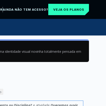
VEJA OS PLANOS
AR
AINDA NÃO TEM ACESSO?
uma identidade visual novinha totalmente pensada em
o
ento ou Disciplina?
e atividade
Queremos ouvir