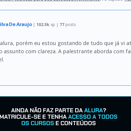
Silva De Araujo
|
102.5k
xp |
77
posts
alura, porém eu estou gostando de tudo que já vi a
o assunto com clareza. A palestrante aborda com fa
l.
AINDA NÃO FAZ PARTE DA
ALURA
?
MATRICULE-SE E TENHA
ACESSO A TODOS
OS CURSOS
E CONTEÚDOS