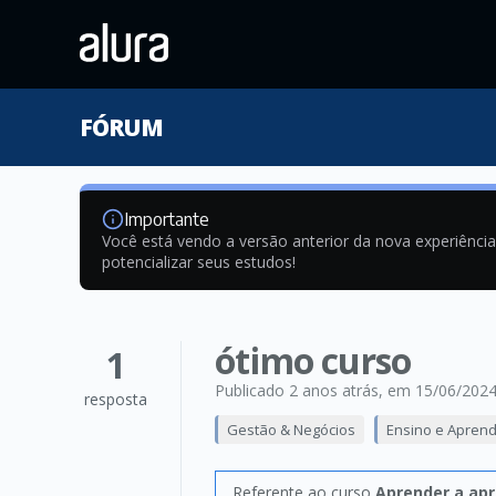
FÓRUM
Importante
Você está vendo a versão anterior da nova experiênci
potencializar seus estudos!
ótimo curso
1
Publicado 2 anos atrás
, em 15/06/202
resposta
Gestão & Negócios
Ensino e Apren
Referente ao curso
Aprender a apr