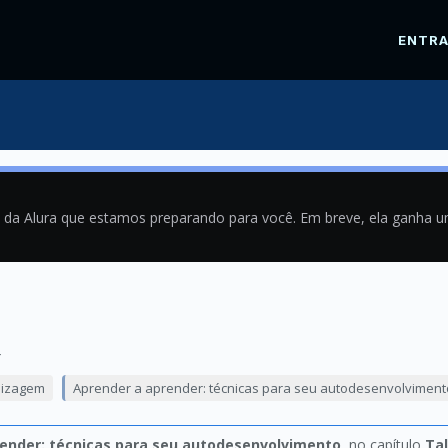
ENTR
a da Alura que estamos preparando para você. Em breve, ela ganha 
4
dizagem
Aprender a aprender: técnicas para seu autodesenvolviment
ender: técnicas para seu autodesenvolvimento
, no capítulo
Tal