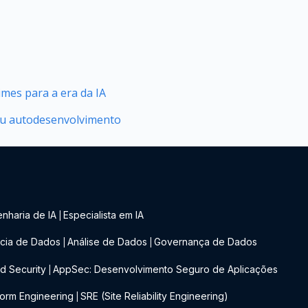
mes para a era da IA
seu autodesenvolvimento
nharia de IA
Especialista em IA
|
cia de Dados
Análise de Dados
Governança de Dados
|
|
d Security
AppSec: Desenvolvimento Seguro de Aplicações
|
form Engineering
SRE (Site Reliability Engineering)
|