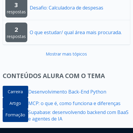
3
Desafio: Calculadora de despesas
respostas
2
O que estudar/ qual área mais procurada.
respostas
Mostrar mais tópicos
CONTEÚDOS ALURA COM O TEMA
Desenvolvimento Back-End Python
Carreira
MCP: o que é, como funciona e diferenças
Artigo
Supabase: desenvolvendo backend com BaaS
Formação
e agentes de IA