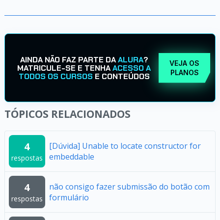
AINDA NÃO FAZ PARTE DA
ALURA
?
VEJA OS
MATRICULE-SE E TENHA
ACESSO A
PLANOS
TODOS OS CURSOS
E CONTEÚDOS
TÓPICOS RELACIONADOS
4
[Dúvida] Unable to locate constructor for
embeddable
respostas
4
não consigo fazer submissão do botão com
formulário
respostas