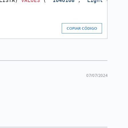
LISTA) 
VALUES
 ( 
'1040108'
, 
'Light - 350 m
COPIAR CÓDIGO
07/07/2024