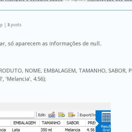
p |
3
posts
ar, só aparecem as informações de null..
RODUTO, NOME, EMBALAGEM, TAMANHO, SABOR, PRECO
', 'Melancia', 4.56);