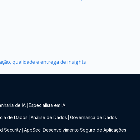
ção, qualidade e entrega de insights
nharia de IA
Especialista em IA
|
cia de Dados
Análise de Dados
Governança de Dados
|
|
d Security
AppSec: Desenvolvimento Seguro de Aplicações
|