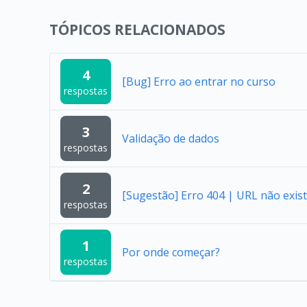
TÓPICOS RELACIONADOS
4
[Bug] Erro ao entrar no curso
respostas
3
Validação de dados
respostas
2
[Sugestão] Erro 404 | URL não exist
respostas
1
Por onde começar?
respostas