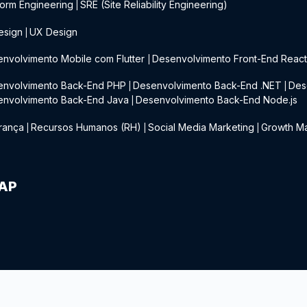
form Engineering
SRE (Site Reliability Engineering)
|
esign
UX Design
|
nvolvimento Mobile com Flutter
Desenvolvimento Front-End Reac
|
envolvimento Back-End PHP
Desenvolvimento Back-End .NET
Des
|
|
envolvimento Back-End Java
Desenvolvimento Back-End Node.js
|
rança
Recursos Humanos (RH)
Social Media Marketing
Growth Ma
|
|
|
IAP