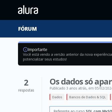
FÓRUM
Importante
Você está vendo a versão anterior da nova experiênci
potencializar seus estudos!
Os dados só apa
2
Publicado 3 anos atrás
, em 05/02/202
respostas
Dados
Bancos de Dados & SQL
Referente ao curso
SQL com MySQL