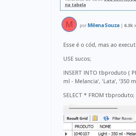
na tabela
Milena Souza
por
|
6.3k
x
Esse é o cód, mas ao execut
USE sucos;
INSERT INTO tbproduto ( P
ml - Melancia', 'Lata', '350 ml
SELECT * FROM tbproduto;