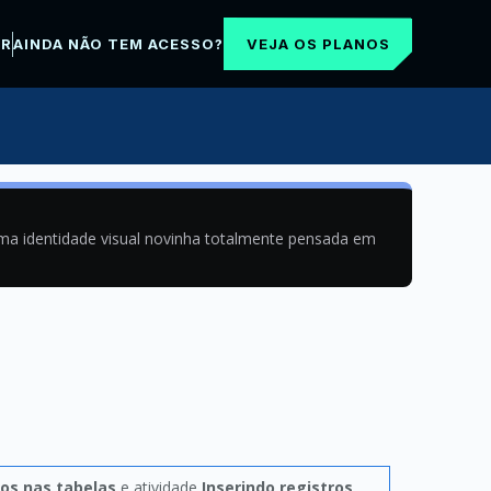
VEJA OS PLANOS
AR
AINDA NÃO TEM ACESSO?
uma identidade visual novinha totalmente pensada em
os nas tabelas
e atividade
Inserindo registros