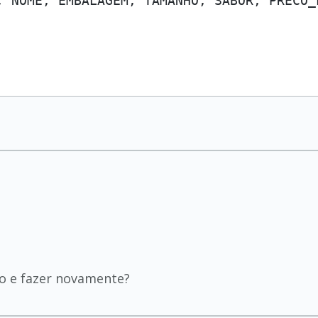
, NOME, EMBALAGEM, TAMANHO, SABOR, PRECO_
o e fazer novamente?