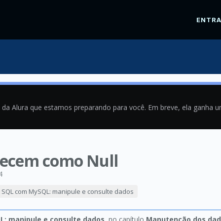
ENTR
a da Alura que estamos preparando para você. Em breve, ela ganha 
recem como Null
4
SQL com MySQL: manipule e consulte dados
: manipule e consulte dados
, no capítulo
Manutenção dos dad