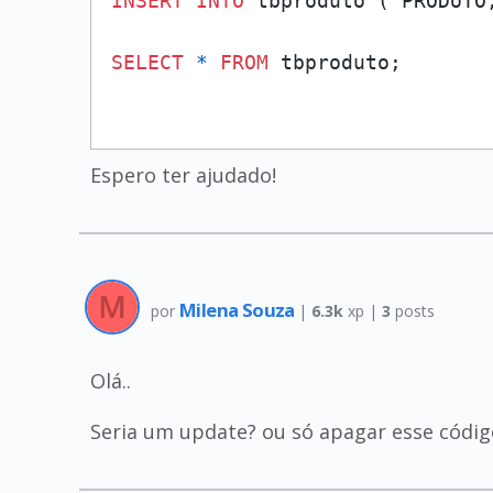
INSERT
INTO
 tbproduto ( PRODUTO
SELECT
*
FROM
Espero ter ajudado!
Milena Souza
por
|
6.3k
xp |
3
posts
Olá..
Seria um update? ou só apagar esse códig