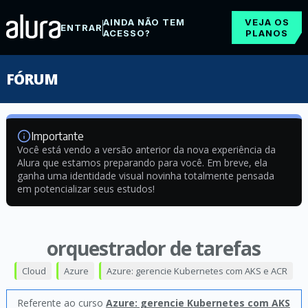
AINDA NÃO TEM
VEJA OS
ENTRAR
ACESSO?
PLANOS
FÓRUM
Importante
Você está vendo a versão anterior da nova experiência da
Alura que estamos preparando para você. Em breve, ela
ganha uma identidade visual novinha totalmente pensada
em potencializar seus estudos!
orquestrador de tarefas
Cloud
Azure
Azure: gerencie Kubernetes com AKS e ACR
Referente ao curso
Azure: gerencie Kubernetes com AKS