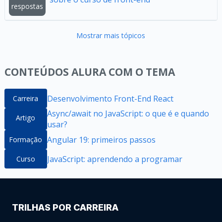
respostas
Mostrar mais tópicos
CONTEÚDOS ALURA COM O TEMA
Desenvolvimento Front-End React
Carreira
Async/await no JavaScript: o que é e quando
Artigo
usar?
Angular 19: primeiros passos
Formação
JavaScript: aprendendo a programar
Curso
TRILHAS POR CARREIRA