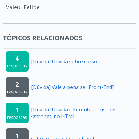
Valeu, Felipe.
TÓPICOS RELACIONADOS
4
[Dúvida] Duvida sobre curso
respostas
2
[Dúvida] Vale a pena ser Front-End?
respostas
1
[Dúvida] Dúvida referente ao uso de
<strong> no HTML
respostas
1
sobre o curso de front-end