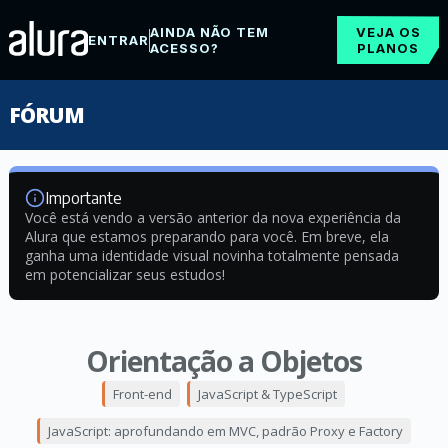
AINDA NÃO TEM
VEJA OS
ENTRAR
ACESSO?
PLANOS
FÓRUM
Importante
Você está vendo a versão anterior da nova experiência da
Alura que estamos preparando para você. Em breve, ela
ganha uma identidade visual novinha totalmente pensada
em potencializar seus estudos!
Orientação a Objetos
Front-end
JavaScript & TypeScript
JavaScript: aprofundando em MVC, padrão Proxy e Factory