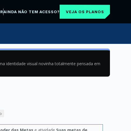
VEJA OS PLANOS
AR
AINDA NÃO TEM ACESSO?
uma identidade visual novinha totalmente pensada em
o
poder das Metas
e atividade
Suas metas de