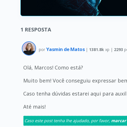
1
RESPOSTA
Yasmin de Matos
por
|
1381.8k
xp |
2293
p
Olá, Marcos! Como está?
Muito bem! Você conseguiu expressar bem
Caso tenha dúvidas estarei aqui para auxili
Até mais!
Caso este post tenha lhe ajudado, por favor,
marcar