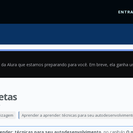
ENTR
a da Alura que estamos preparando para você. Em breve, ela ganha 
etas
4
dizagem
Aprender a aprender: técnicas para seu autodesenvolviment
ender: técnicas para seu autodesenvolvimento
, no capítulo
O 