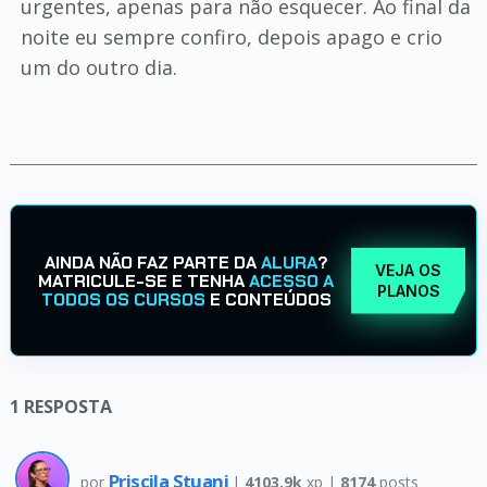
urgentes, apenas para não esquecer. Ao final da
noite eu sempre confiro, depois apago e crio
um do outro dia.
AINDA NÃO FAZ PARTE DA
ALURA
?
VEJA OS
MATRICULE-SE E TENHA
ACESSO A
PLANOS
TODOS OS CURSOS
E CONTEÚDOS
1
RESPOSTA
Priscila Stuani
por
|
4103.9k
xp |
8174
posts