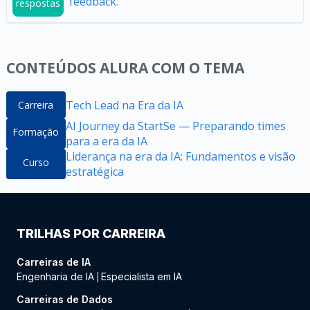
feedback.
respostas
CONTEÚDOS ALURA COM O TEMA
Tech Lead na Era da IA
Carreira
AI Journey da StartSe — Preparando times
Formação
para a era da IA
Liderança na era da IA: Fundamentos e visão
Curso
estratégica​
TRILHAS POR CARREIRA
Carreiras de IA
Engenharia de IA
Especialista em IA
|
Carreiras de Dados