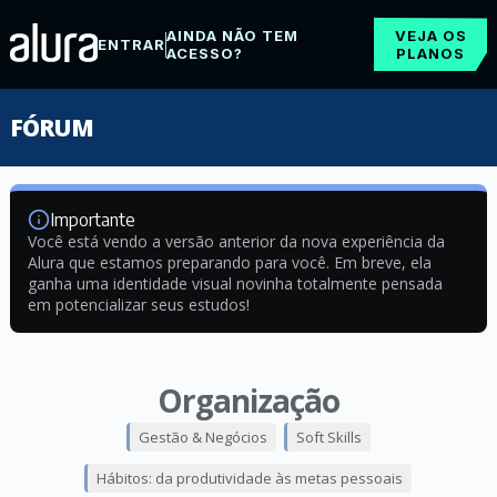
AINDA NÃO TEM
VEJA OS
ENTRAR
ACESSO?
PLANOS
FÓRUM
Importante
Você está vendo a versão anterior da nova experiência da
Alura que estamos preparando para você. Em breve, ela
ganha uma identidade visual novinha totalmente pensada
em potencializar seus estudos!
Organização
Gestão & Negócios
Soft Skills
Hábitos: da produtividade às metas pessoais