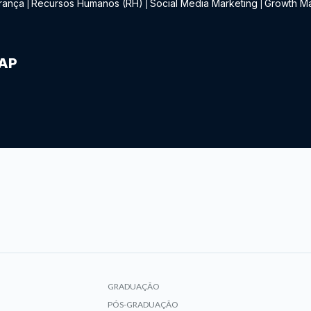
rança
Recursos Humanos (RH)
Social Media Marketing
Growth Ma
|
|
|
IAP
GRADUAÇÃO
PÓS-GRADUAÇÃO