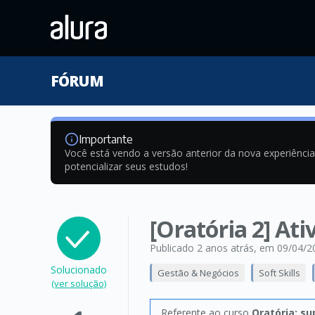
FÓRUM
Importante
Você está vendo a versão anterior da nova experiênci
potencializar seus estudos!
[Oratória 2] At
Publicado 2 anos atrás
, em 09/04/2
Solucionado
Gestão & Negócios
Soft Skills
(ver solução)
Referente ao curso
Oratória: s