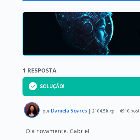
1
RESPOSTA
SOLUÇÃO!
Daniela Soares
por
|
2104.5k
xp |
4910
post
Olá novamente, Gabriel!