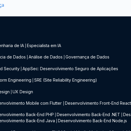
ça
nharia de IA
Especialista em IA
|
cia de Dados
Análise de Dados
Governança de Dados
|
|
d Security
AppSec: Desenvolvimento Seguro de Aplicações
|
form Engineering
SRE (Site Reliability Engineering)
|
esign
UX Design
|
nvolvimento Mobile com Flutter
Desenvolvimento Front-End Reac
|
envolvimento Back-End PHP
Desenvolvimento Back-End .NET
Des
|
|
envolvimento Back-End Java
Desenvolvimento Back-End Node.js
|