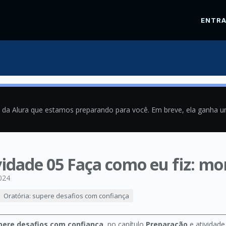
ENTR
a da Alura que estamos preparando para você. Em breve, ela ganha 
ividade 05 Faça como eu fiz:
024
Oratória: supere desafios com confiança
upere desafios com confiança
, no capítulo
Preparação
e atividad