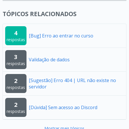
TÓPICOS RELACIONADOS
4
[Bug] Erro ao entrar no curso
respostas
3
Validação de dados
respostas
2
[Sugestão] Erro 404 | URL não existe no
servidor
respostas
2
[Dúvida] Sem acesso ao Discord
respostas
Mostrar mais tópicos