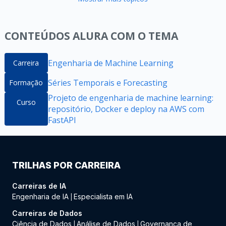
CONTEÚDOS ALURA COM O TEMA
Engenharia de Machine Learning
Carreira
Séries Temporais e Forecasting
Formação
Projeto de engenharia de machine learning:
Curso
repositório, Docker e deploy na AWS com
FastAPI
TRILHAS POR CARREIRA
Carreiras de IA
Engenharia de IA
Especialista em IA
|
Carreiras de Dados
Ciência de Dados
Análise de Dados
Governança de
|
|