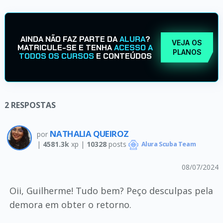
AINDA NÃO FAZ PARTE DA
ALURA
?
VEJA OS
MATRICULE-SE E TENHA
ACESSO A
PLANOS
TODOS OS CURSOS
E CONTEÚDOS
2
RESPOSTAS
NATHALIA QUEIROZ
por
|
4581.3k
xp |
10328
posts
Alura Scuba Team
08/07/2024
Oii, Guilherme! Tudo bem? Peço desculpas pela
demora em obter o retorno.