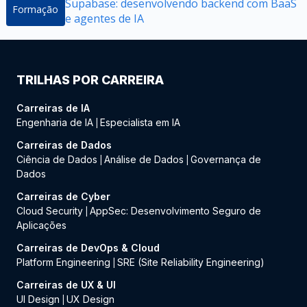
Supabase: desenvolvendo backend com BaaS
Formação
e agentes de IA
TRILHAS POR CARREIRA
Carreiras de IA
Engenharia de IA
Especialista em IA
|
Carreiras de Dados
Ciência de Dados
Análise de Dados
Governança de
|
|
Dados
Carreiras de Cyber
Cloud Security
AppSec: Desenvolvimento Seguro de
|
Aplicações
Carreiras de DevOps & Cloud
Platform Engineering
SRE (Site Reliability Engineering)
|
Carreiras de UX & UI
UI Design
UX Design
|