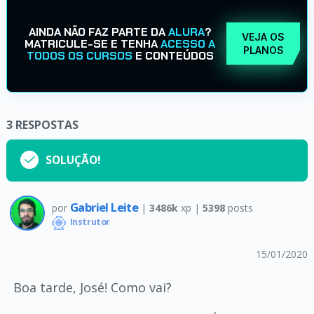
AINDA NÃO FAZ PARTE DA
ALURA
?
VEJA OS
MATRICULE-SE E TENHA
ACESSO A
PLANOS
TODOS OS CURSOS
E CONTEÚDOS
3
RESPOSTAS
SOLUÇÃO!
Gabriel Leite
por
|
3486k
xp |
5398
posts
Instrutor
15/01/2020
Boa tarde, José! Como vai?