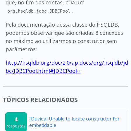
que, no fim das contas, cria um
.
org.hsqldb.jdbc.JDBCPool
Pela documentação dessa classe do HSQLDB,
podemos observar que são criadas 8 conexões
no máximo ao utilizarmos o construtor sem
parâmetros:
http://hsqldb.org/doc/2.0/apidocs/org/hsqldb/jd
bc/JDBCPool.html#JDBCPool--
TÓPICOS RELACIONADOS
4
[Dúvida] Unable to locate constructor for
embeddable
respostas