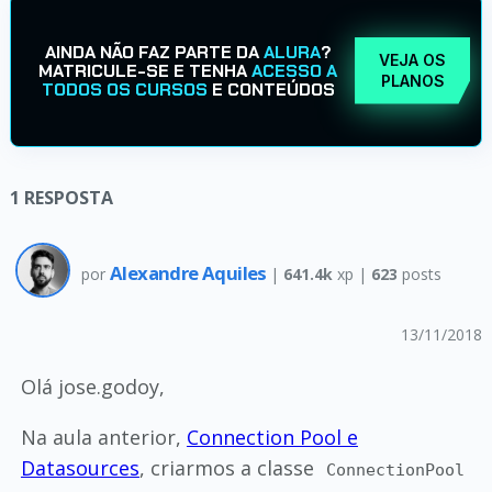
AINDA NÃO FAZ PARTE DA
ALURA
?
VEJA OS
MATRICULE-SE E TENHA
ACESSO A
PLANOS
TODOS OS CURSOS
E CONTEÚDOS
1
RESPOSTA
Alexandre Aquiles
por
|
641.4k
xp |
623
posts
13/11/2018
Olá jose.godoy,
Na aula anterior,
Connection Pool e
Datasources
, criarmos a classe
ConnectionPool