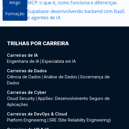
MCP: o que é, como funciona e diferenças
Artigo
Supabase: desenvolvendo backend com BaaS
Formação
e agentes de IA
TRILHAS POR CARREIRA
Carreiras de IA
Engenharia de IA
Especialista em IA
|
Carreiras de Dados
Ciência de Dados
Análise de Dados
Governança de
|
|
Dados
Carreiras de Cyber
Cloud Security
AppSec: Desenvolvimento Seguro de
|
Aplicações
Carreiras de DevOps & Cloud
Platform Engineering
SRE (Site Reliability Engineering)
|