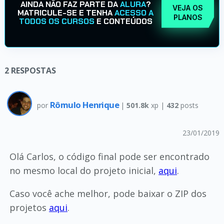
AINDA NÃO FAZ PARTE DA
ALURA
?
VEJA OS
MATRICULE-SE E TENHA
ACESSO A
PLANOS
TODOS OS CURSOS
E CONTEÚDOS
2
RESPOSTAS
Rômulo Henrique
por
|
501.8k
xp |
432
posts
23/01/2019
Olá Carlos, o código final pode ser encontrado
no mesmo local do projeto inicial,
aqui
.
Caso você ache melhor, pode baixar o ZIP dos
projetos
aqui
.