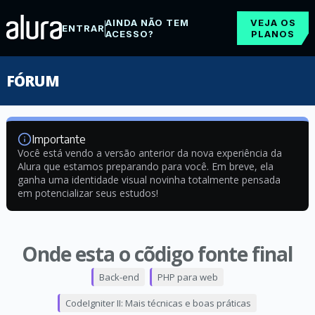
AINDA NÃO TEM
VEJA OS
ENTRAR
ACESSO?
PLANOS
FÓRUM
Importante
Você está vendo a versão anterior da nova experiência da
Alura que estamos preparando para você. Em breve, ela
ganha uma identidade visual novinha totalmente pensada
em potencializar seus estudos!
Onde esta o cõdigo fonte final
Back-end
PHP para web
CodeIgniter II: Mais técnicas e boas práticas