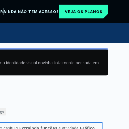
VEJA OS PLANOS
AR
AINDA NÃO TEM ACESSO?
uma identidade visual novinha totalmente pensada em
ogo
no capítulo
Extraindo funções
e atividade
Gráfico