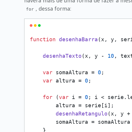
haverá mais de uma forma de fazer a mesma
, dessa forma:
for
function
desenhaBarra
(
x, y, ser
desenhaTexto
(x, y - 
10
, text
var
 somaAltura = 
0
;

var
 altura = 
0
;

for
 (
var
 i = 
0
; i < serie.
l
        altura = serie[i];

desenhaRetangulo
(x, y +
        somaAltura = somaAltura 
    }
