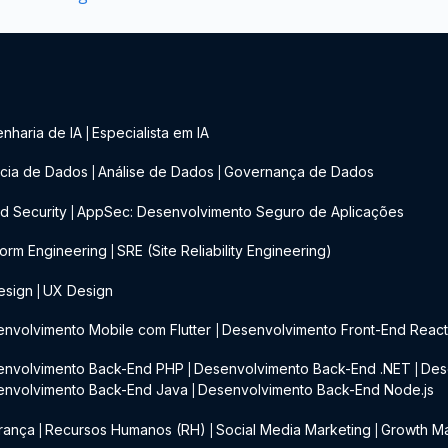
nharia de IA
Especialista em IA
|
cia de Dados
Análise de Dados
Governança de Dados
|
|
d Security
AppSec: Desenvolvimento Seguro de Aplicações
|
form Engineering
SRE (Site Reliability Engineering)
|
esign
UX Design
|
nvolvimento Mobile com Flutter
Desenvolvimento Front-End Reac
|
envolvimento Back-End PHP
Desenvolvimento Back-End .NET
Des
|
|
envolvimento Back-End Java
Desenvolvimento Back-End Node.js
|
rança
Recursos Humanos (RH)
Social Media Marketing
Growth Ma
|
|
|