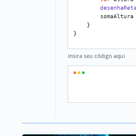
desenhaRet
        somaAltura 
    }

}
insira seu código aqui