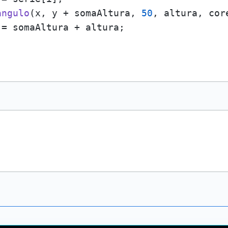
angulo
(x, y + somaAltura, 
50
, altura, core
= somaAltura + altura;
