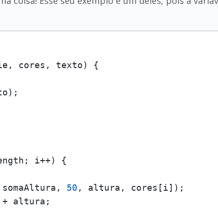
 coisa! Esse seu exemplo é um deles, pois a variáve
ie, cores, texto
) {

o);

ength
; i++) {

 somaAltura, 
50
, altura, cores[i]);

+ altura;
