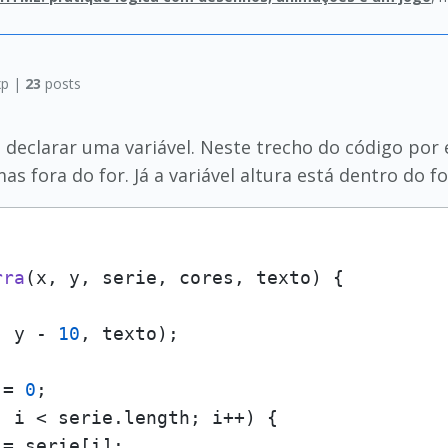
p |
23
posts
declarar uma variável. Neste trecho do código por 
 fora do for. Já a variável altura está dentro do f
rra
(
x, y, serie, cores, texto
) {

, y - 
10
, texto);

 = 
0
;

; i < serie.
length
; i++) {

= serie[i];
