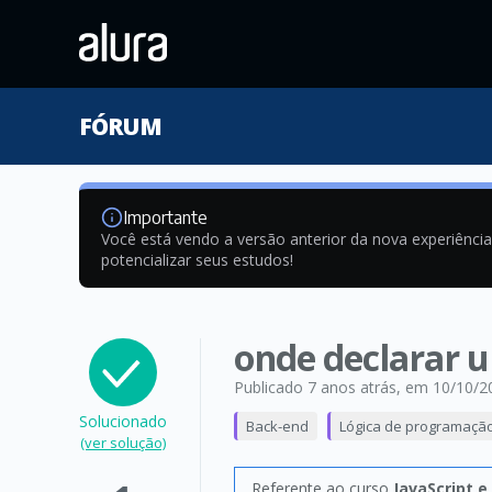
FÓRUM
Importante
Você está vendo a versão anterior da nova experiênci
potencializar seus estudos!
onde declarar u
Publicado 7 anos atrás
, em 10/10/2
Solucionado
Back-end
Lógica de programaçã
(ver solução)
Referente ao curso
JavaScript 