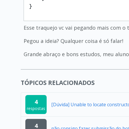
}
Esse traquejo vc vai pegando mais com o 
Pegou a ideia? Qualquer coisa é só falar!
Grande abraço e bons estudos, meu aluno
TÓPICOS RELACIONADOS
4
[Dúvida] Unable to locate construc
respostas
4
não consigo fazer submissão do bo