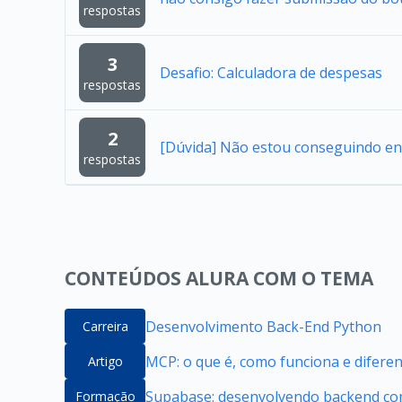
respostas
3
Desafio: Calculadora de despesas
respostas
2
[Dúvida] Não estou conseguindo en
respostas
CONTEÚDOS ALURA COM O TEMA
Desenvolvimento Back-End Python
Carreira
MCP: o que é, como funciona e difere
Artigo
Supabase: desenvolvendo backend com
Formação