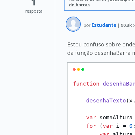
1
de barras
resposta
Estudante
por
|
90.3k
x
Estou confuso sobre onde 
da função desenhaBarra mas
function
desenhaBa
desenhaTexto
(x
var
 somaAltura
for
 (
var
 i = 
0
var
 altura 