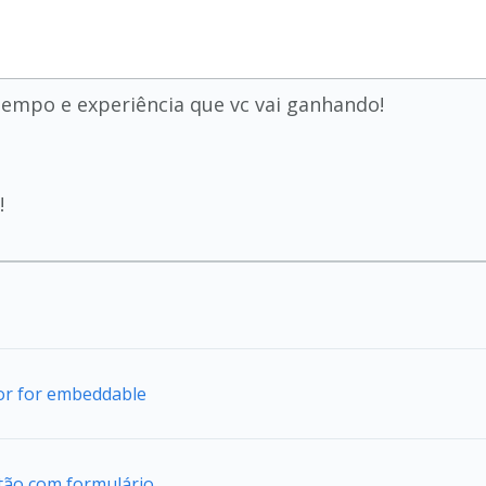
tempo e experiência que vc vai ganhando!
!
tor for embeddable
tão com formulário