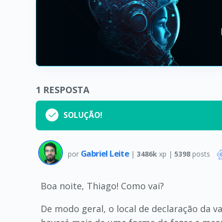
1
RESPOSTA
SOLUÇÃO!
Gabriel Leite
por
|
3486k
xp |
5398
posts
Boa noite, Thiago! Como vai?
De modo geral, o local de declaração da va