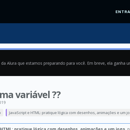
ENTR
a da Alura que estamos preparando para você. Em breve, ela ganha 
ma variável ??
019
o
JavaScript e HTML: pratique lógica com desenhos, animações e um j
e HTML: pratique lógica com desenhos, animações e um jogo
, 