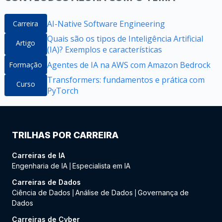
AI-Native Software Engineering
Carreira
Quais são os tipos de Inteligência Artificial
Artigo
(IA)? Exemplos e características
Agentes de IA na AWS com Amazon Bedrock
Formação
Transformers: fundamentos e prática com
Curso
PyTorch
TRILHAS POR CARREIRA
Carreiras de IA
Engenharia de IA
Especialista em IA
|
Carreiras de Dados
Ciência de Dados
Análise de Dados
Governança de
|
|
Dados
Carreiras de Cyber