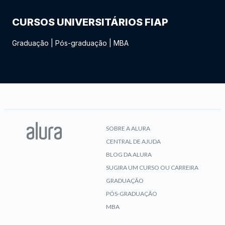
CURSOS UNIVERSITÁRIOS FIAP
Graduação
|
Pós-graduação
|
MBA
SOBRE A ALURA
CENTRAL DE AJUDA
BLOG DA ALURA
SUGIRA UM CURSO OU CARREIRA
GRADUAÇÃO
PÓS-GRADUAÇÃO
MBA