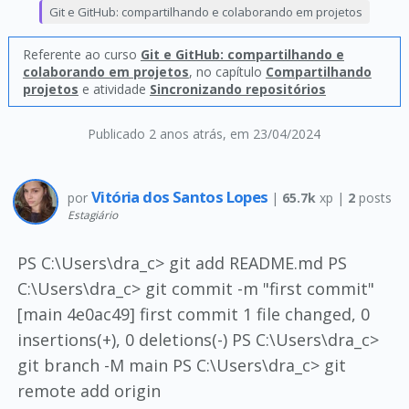
Git e GitHub: compartilhando e colaborando em projetos
Referente ao curso
Git e GitHub: compartilhando e
colaborando em projetos
, no capítulo
Compartilhando
projetos
e atividade
Sincronizando repositórios
Publicado 2 anos atrás
, em 23/04/2024
Vitória dos Santos Lopes
por
|
65.7k
xp |
2
posts
Estagiário
PS C:\Users\dra_c> git add README.md PS
C:\Users\dra_c> git commit -m "first commit"
[main 4e0ac49] first commit 1 file changed, 0
insertions(+), 0 deletions(-) PS C:\Users\dra_c>
git branch -M main PS C:\Users\dra_c> git
remote add origin