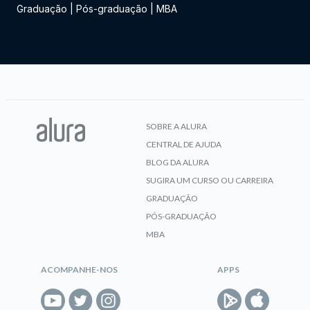
Graduação
|
Pós-graduação
|
MBA
SOBRE A ALURA
CENTRAL DE AJUDA
BLOG DA ALURA
SUGIRA UM CURSO OU CARREIRA
GRADUAÇÃO
PÓS-GRADUAÇÃO
MBA
ACOMPANHE-NOS
APPS