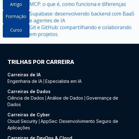
MCP: o que é, como funciona e diferenças
Artigo
Supabase: desenvolvendo backend com BaaS
Formação
e agentes de IA
Git e GitHub: compartilhando e colaborando
Curso
em projetos
TRILHAS POR CARREIRA
Carreiras de IA
Engenharia de IA
Especialista em IA
|
Carreiras de Dados
Ciência de Dados
Análise de Dados
Governança de
|
|
Dados
Carreiras de Cyber
Cloud Security
AppSec: Desenvolvimento Seguro de
|
Aplicações
Carreiras de DevOps & Cloud