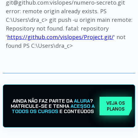
git@github.com:vislopes/numero-secreto.git
error: remote origin already exists. PS
C:\Users\dra_c> git push -u origin main remote:
Repository not found. fatal: repository
'
https://github.com/vislopes/Project.git/
' not
found PS C:\Users\dra_c>
AINDA NÃO FAZ PARTE DA
ALURA
?
VEJA OS
MATRICULE-SE E TENHA
ACESSO A
PLANOS
TODOS OS CURSOS
E CONTEÚDOS