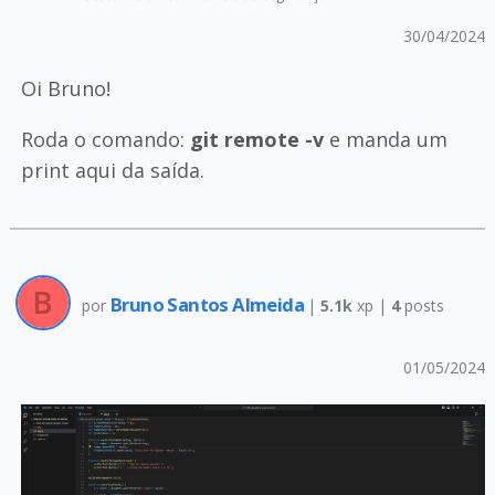
30/04/2024
Oi Bruno!
Roda o comando:
git remote -v
e manda um
print aqui da saída.
Bruno Santos Almeida
por
|
5.1k
xp |
4
posts
01/05/2024