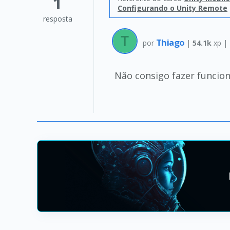
1
Configurando o Unity Remote
resposta
Thiago
por
|
54.1k
xp |
Não consigo fazer funciona