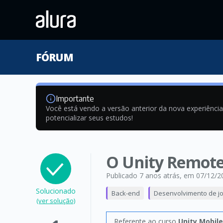
FÓRUM
Importante
Você está vendo a versão anterior da nova experiênci
potencializar seus estudos!
O Unity Remote
Publicado 7 anos atrás
, em 07/12/2
Solucionado
Back-end
Desenvolvimento de j
(ver solução)
Referente ao curso
Unity Mobile