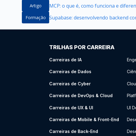
MCP: o que é, como funciona e difere
Artigo
Supabase: desenvolvendo backend com
Formação
TRILHAS POR CARREIRA
Carreiras de IA
Enge
Carreiras de Dados
Ciên
Carreiras de Cyber
Clou
Carreiras de DevOps & Cloud
Plat
Carreiras de UX & UI
UI D
Carreiras de Mobile & Front-End
Dese
Carreiras de Back-End
Des