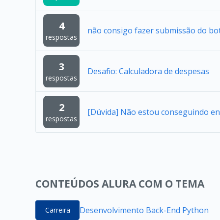
4
não consigo fazer submissão do bo
respostas
3
Desafio: Calculadora de despesas
respostas
2
[Dúvida] Não estou conseguindo en
respostas
CONTEÚDOS ALURA COM O TEMA
Desenvolvimento Back-End Python
Carreira