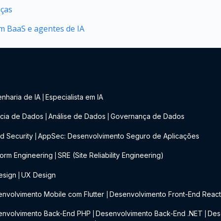
nças
 BaaS e agentes de IA
nharia de IA
Especialista em IA
|
cia de Dados
Análise de Dados
Governança de Dados
|
|
d Security
AppSec: Desenvolvimento Seguro de Aplicações
|
form Engineering
SRE (Site Reliability Engineering)
|
esign
UX Design
|
nvolvimento Mobile com Flutter
Desenvolvimento Front-End Reac
|
envolvimento Back-End PHP
Desenvolvimento Back-End .NET
Des
|
|