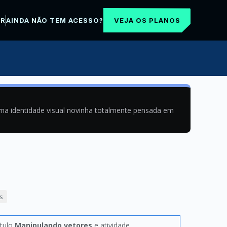
VEJA OS PLANOS
AR
AINDA NÃO TEM ACESSO?
uma identidade visual novinha totalmente pensada em
s
ítulo
Manipulando vetores
e atividade