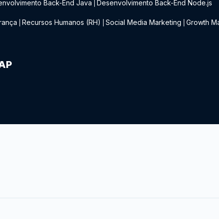
envolvimento Back-End Java
Desenvolvimento Back-End Node.js
|
rança
Recursos Humanos (RH)
Social Media Marketing
Growth Ma
|
|
|
IAP