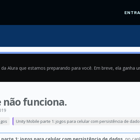
ENTR
a da Alura que estamos preparando para você. Em breve, ela ganha 
 não funciona.
019
ogos
Unity Mobile parte 1: jogos para celular com persistência de dado
 parte 1: jogos para celular com persistência de dados
, no cap