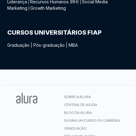
Liderança
Recursos Humanos (RH)
Social Media
|
|
Marketing
Growth Marketing
|
CURSOS UNIVERSITÁRIOS FIAP
Graduação
|
Pós-graduação
|
MBA
SOBRE A ALURA
CENTRAL DE AJUDA
BLOG DA ALURA
SUGIRA UM CURSO OU CARREIRA
GRADUAÇÃO