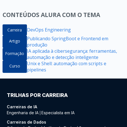
CONTEÚDOS ALURA COM O TEMA
DevOps Engineering
Carreira
Publicando SpringBoot e Frontend em
Artigo
produção
IA aplicada à cibersegurança: ferramentas,
Formação
automação e detecção inteligente
Unix e Shell: automação com scripts e
Curso
pipelines
TRILHAS POR CARREIRA
Carreiras de IA
Engenharia de IA
Especialista em IA
|
Carreiras de Dados