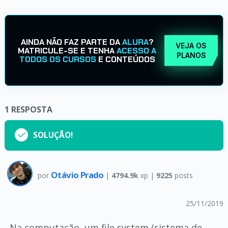
AINDA NÃO FAZ PARTE DA
ALURA
?
VEJA OS
MATRICULE-SE E TENHA
ACESSO A
PLANOS
TODOS OS CURSOS
E CONTEÚDOS
1
RESPOSTA
SOLUÇÃO!
Otávio Prado
por
|
4794.9k
xp |
9225
posts
25/11/2019
Na computação, um file system (sistema de