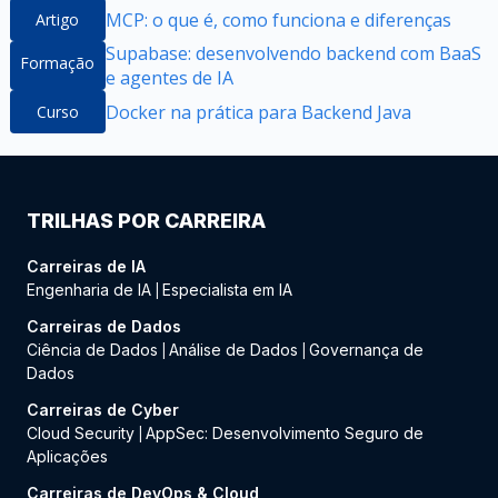
MCP: o que é, como funciona e diferenças
Artigo
Supabase: desenvolvendo backend com BaaS
Formação
e agentes de IA
Docker na prática para Backend Java
Curso
TRILHAS POR CARREIRA
Carreiras de IA
Engenharia de IA
Especialista em IA
|
Carreiras de Dados
Ciência de Dados
Análise de Dados
Governança de
|
|
Dados
Carreiras de Cyber
Cloud Security
AppSec: Desenvolvimento Seguro de
|
Aplicações
Carreiras de DevOps & Cloud