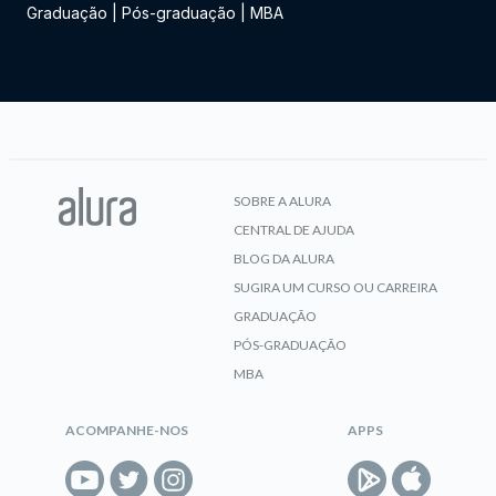
Graduação
|
Pós-graduação
|
MBA
SOBRE A ALURA
CENTRAL DE AJUDA
BLOG DA ALURA
SUGIRA UM CURSO OU CARREIRA
GRADUAÇÃO
PÓS-GRADUAÇÃO
MBA
ACOMPANHE-NOS
APPS