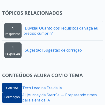
TÓPICOS RELACIONADOS
1
[Dúvida] Quanto dos requisitos da vaga eu
preciso cumprir?
respostas
1
[Sugestão] Sugestão de correção
respostas
CONTEÚDOS ALURA COM O TEMA
Tech Lead na Era da IA
Carreira
AI Journey da StartSe — Preparando times
Formação
para a era da IA