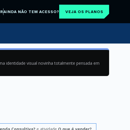
VEJA OS PLANOS
AR
AINDA NÃO TEM ACESSO?
uma identidade visual novinha totalmente pensada em
enda Consultiva?
e atividade
O que é vender?