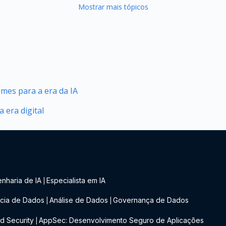
Mostrar mais tópicos
mes para a era da IA
 era digital
nharia de IA
Especialista em IA
|
cia de Dados
Análise de Dados
Governança de Dados
|
|
d Security
AppSec: Desenvolvimento Seguro de Aplicações
|