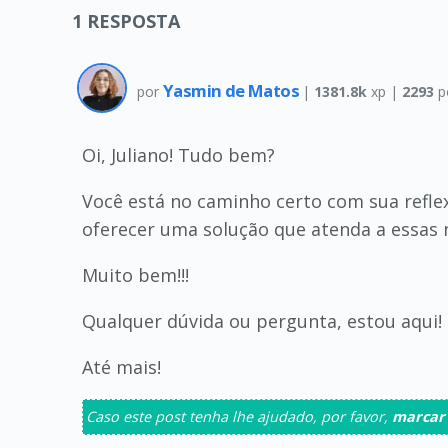
1
RESPOSTA
Yasmin de Matos
por
|
1381.8k
xp |
2293
p
Oi, Juliano! Tudo bem?
Você está no caminho certo com sua refle
oferecer uma solução que atenda a essas 
Muito bem!!!
Qualquer dúvida ou pergunta, estou aqui!
Até mais!
Caso este post tenha lhe ajudado, por favor,
marcar