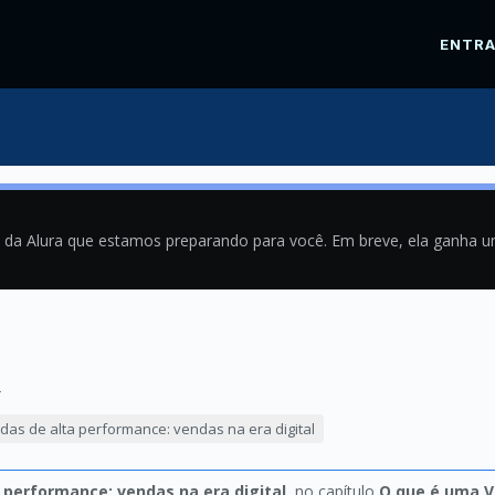
ENTR
a da Alura que estamos preparando para você. Em breve, ela ganha 
4
das de alta performance: vendas na era digital
 performance: vendas na era digital
, no capítulo
O que é uma V