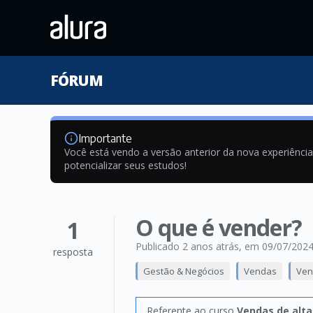
FÓRUM
Importante
Você está vendo a versão anterior da nova experiênci
potencializar seus estudos!
O que é vender?
1
Publicado 2 anos atrás
, em 09/07/202
resposta
Gestão & Negócios
Vendas
Ven
Referente ao curso
Vendas de alta