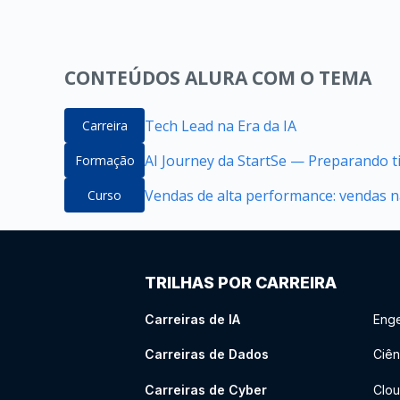
CONTEÚDOS ALURA COM O TEMA
Tech Lead na Era da IA
Carreira
AI Journey da StartSe — Preparando ti
Formação
Vendas de alta performance: vendas na
Curso
TRILHAS POR CARREIRA
Carreiras de IA
Enge
Carreiras de Dados
Ciên
Carreiras de Cyber
Clou