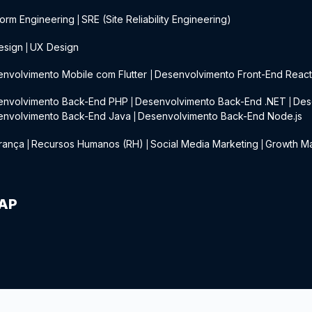
form Engineering
SRE (Site Reliability Engineering)
|
esign
UX Design
|
nvolvimento Mobile com Flutter
Desenvolvimento Front-End Reac
|
envolvimento Back-End PHP
Desenvolvimento Back-End .NET
Des
|
|
envolvimento Back-End Java
Desenvolvimento Back-End Node.js
|
rança
Recursos Humanos (RH)
Social Media Marketing
Growth Ma
|
|
|
IAP