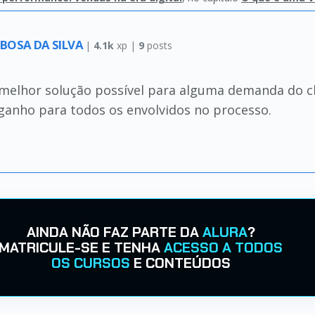
BOSA DA SILVA
|
4.1k
xp |
9
posts
a melhor solução possível para alguma demanda do cl
ganho para todos os envolvidos no processo.
AINDA NÃO FAZ PARTE DA
ALURA
?
MATRICULE-SE E TENHA
ACESSO A TODOS
OS CURSOS
E CONTEÚDOS