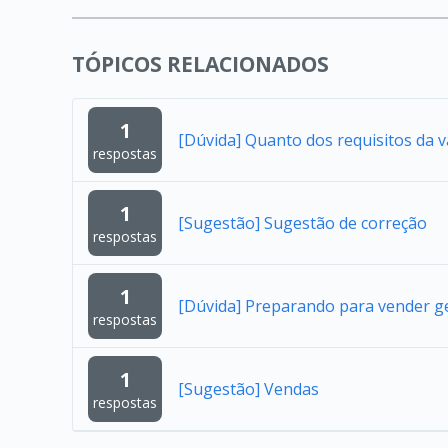
TÓPICOS RELACIONADOS
1
[Dúvida] Quanto dos requisitos da 
respostas
1
[Sugestão] Sugestão de correção
respostas
1
[Dúvida] Preparando para vender g
respostas
1
[Sugestão] Vendas
respostas