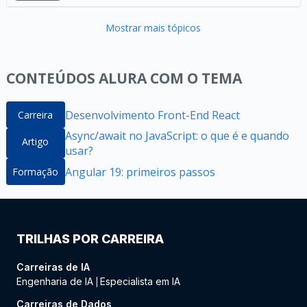
Mostrar mais tópicos
CONTEÚDOS ALURA COM O TEMA
Desenvolvimento Front-End React
Carreira
Async/await no JavaScript: o que é e quando
Artigo
usar?
Angular 19: primeiros passos
Formação
TRILHAS POR CARREIRA
Carreiras de IA
Engenharia de IA
Especialista em IA
|
Carreiras de Dados