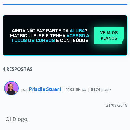
AINDA NÃO FAZ PARTE DA
ALURA
?
VEJA OS
MATRICULE-SE E TENHA
ACESSO A
PLANOS
TODOS OS CURSOS
E CONTEÚDOS
4
RESPOSTAS
Priscila Stuani
por
|
4103.9k
xp |
8174
posts
21/08/2018
OI Diogo,