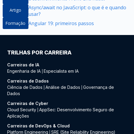
Async/await no JavaScript: o que é e quando
Artigo
usar?
Angular 19: primeiros passos
Formação
TRILHAS POR CARREIRA
Carreiras de IA
Engenharia de IA
Especialista em IA
|
Carreiras de Dados
Ciência de Dados
Análise de Dados
Governança de
|
|
Dados
Carreiras de Cyber
Cloud Security
AppSec: Desenvolvimento Seguro de
|
Aplicações
Carreiras de DevOps & Cloud
Platform Engineering
SRE (Site Reliability Engineering)
|