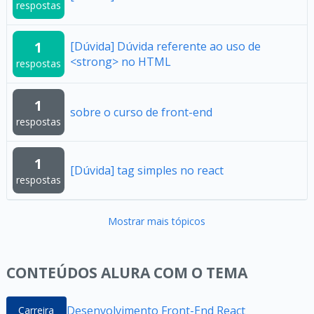
respostas
1
[Dúvida] Dúvida referente ao uso de
<strong> no HTML
respostas
1
sobre o curso de front-end
respostas
1
[Dúvida] tag simples no react
respostas
Mostrar mais tópicos
CONTEÚDOS ALURA COM O TEMA
Desenvolvimento Front-End React
Carreira