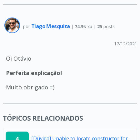
Tiago Mesquita
por
|
74.9k
xp |
25
posts
17/12/2021
Oi Otávio
Perfeita explicação!
Muito obrigado =)
TÓPICOS RELACIONADOS
4
[Dúvida] Unable to locate constructor for