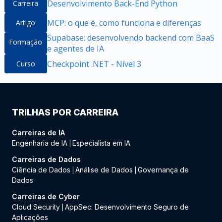
Desenvolvimento Back-End Python
Carreira
MCP: o que é, como funciona e diferenças
Artigo
Supabase: desenvolvendo backend com BaaS
Formação
e agentes de IA
Checkpoint .NET - Nível 3
Curso
TRILHAS POR CARREIRA
Carreiras de IA
Engenharia de IA
Especialista em IA
|
Carreiras de Dados
Ciência de Dados
Análise de Dados
Governança de
|
|
Dados
Carreiras de Cyber
Cloud Security
AppSec: Desenvolvimento Seguro de
|
Aplicações