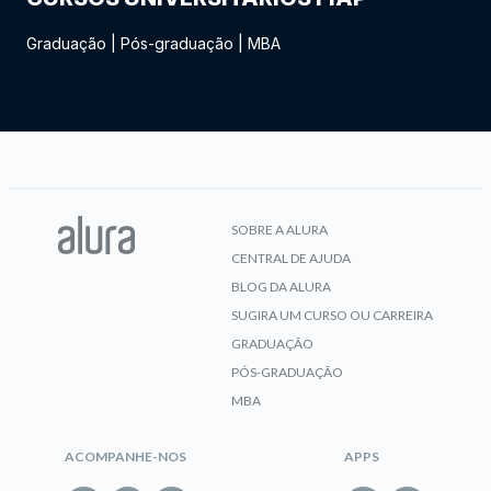
Graduação
|
Pós-graduação
|
MBA
SOBRE A ALURA
CENTRAL DE AJUDA
BLOG DA ALURA
SUGIRA UM CURSO OU CARREIRA
GRADUAÇÃO
PÓS-GRADUAÇÃO
MBA
ACOMPANHE-NOS
APPS