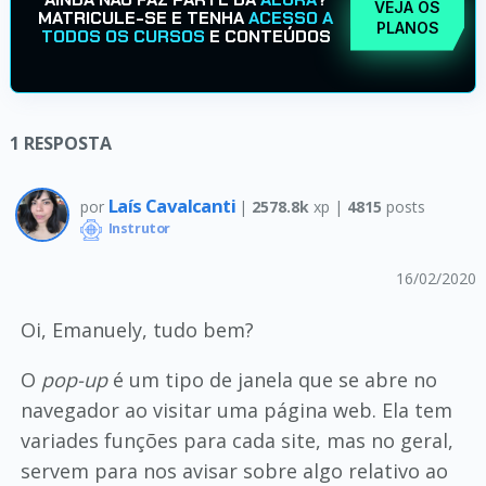
VEJA OS
MATRICULE-SE E TENHA
ACESSO A
PLANOS
TODOS OS CURSOS
E CONTEÚDOS
1
RESPOSTA
Laís Cavalcanti
por
|
2578.8k
xp |
4815
posts
Instrutor
16/02/2020
Oi, Emanuely, tudo bem?
O
pop-up
é um tipo de janela que se abre no
navegador ao visitar uma página web. Ela tem
variades funções para cada site, mas no geral,
servem para nos avisar sobre algo relativo ao