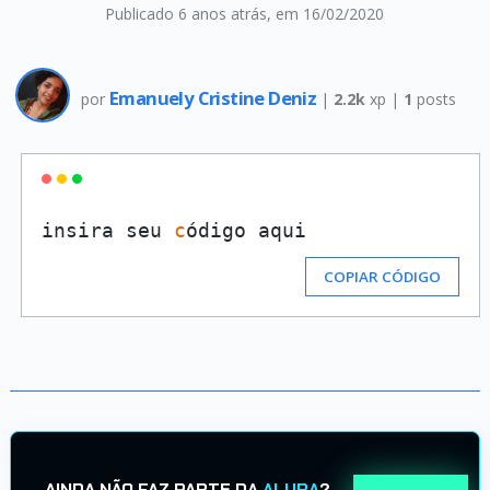
Publicado 6 anos atrás
, em 16/02/2020
Emanuely Cristine Deniz
por
|
2.2k
xp |
1
posts
insira seu 
c
ódigo aqui
COPIAR CÓDIGO
AINDA NÃO FAZ PARTE DA
ALURA
?