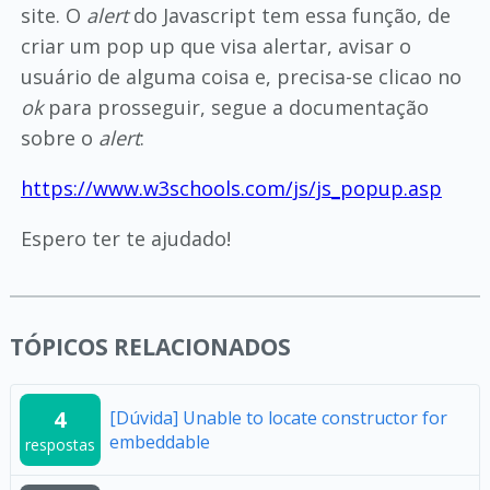
site. O
alert
do Javascript tem essa função, de
criar um pop up que visa alertar, avisar o
usuário de alguma coisa e, precisa-se clicao no
ok
para prosseguir, segue a documentação
sobre o
alert
:
https://www.w3schools.com/js/js_popup.asp
Espero ter te ajudado!
TÓPICOS RELACIONADOS
4
[Dúvida] Unable to locate constructor for
embeddable
respostas