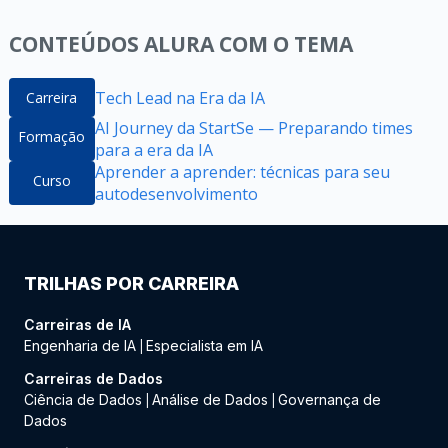
CONTEÚDOS ALURA COM O TEMA
Tech Lead na Era da IA
Carreira
AI Journey da StartSe — Preparando times
Formação
para a era da IA
Aprender a aprender: técnicas para seu
Curso
autodesenvolvimento
TRILHAS POR CARREIRA
Carreiras de IA
Engenharia de IA
Especialista em IA
|
Carreiras de Dados
Ciência de Dados
Análise de Dados
Governança de
|
|
Dados