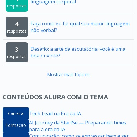
linguagem corporal
respostas
4
Faça como eu fiz: qual sua maior linguagem
não verbal?
respostas
3
Desafio: a arte da escutatória: você é uma
boa ouvinte?
respostas
Mostrar mais tópicos
CONTEÚDOS ALURA COM O TEMA
Tech Lead na Era da IA
Carreira
AI Journey da StartSe — Preparando times
Formação
para a era da IA
Comunicação: como se expressar bem e ser