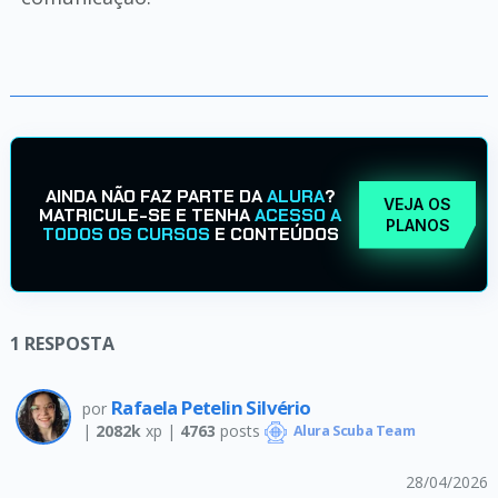
AINDA NÃO FAZ PARTE DA
ALURA
?
VEJA OS
MATRICULE-SE E TENHA
ACESSO A
PLANOS
TODOS OS CURSOS
E CONTEÚDOS
1
RESPOSTA
Rafaela Petelin Silvério
por
|
2082k
xp |
4763
posts
Alura Scuba Team
28/04/2026