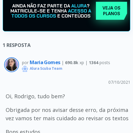
AINDA NÃO FAZ PARTE DA
ALURA
?
VEJA OS
MATRICULE-SE E TENHA
ACESSO A
PLANOS
TODOS OS CURSOS
E CONTEÚDOS
1
RESPOSTA
Maria Gomes
por
|
690.8k
xp |
1364
posts
Alura Scuba Team
07/10/2021
Oi, Rodrigo, tudo bem?
Obrigada por nos avisar desse erro, da próxima
vez vamos ter mais cuidado ao revisar os textos
Bons estudos