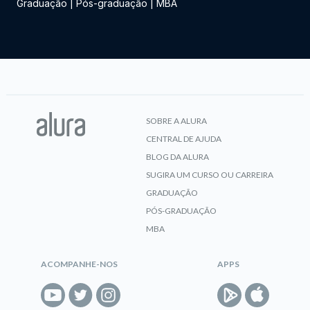
Graduação
|
Pós-graduação
|
MBA
SOBRE A ALURA
CENTRAL DE AJUDA
BLOG DA ALURA
SUGIRA UM CURSO OU CARREIRA
GRADUAÇÃO
PÓS-GRADUAÇÃO
MBA
ACOMPANHE-NOS
APPS