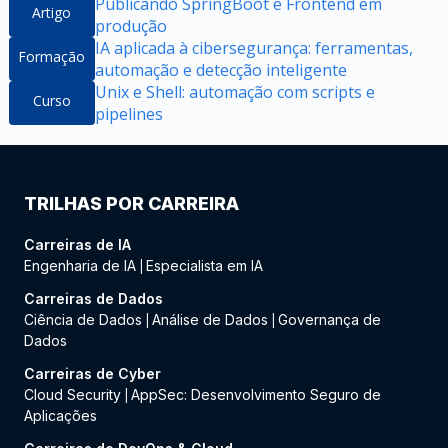
Publicando SpringBoot e Frontend em
Artigo
produção
IA aplicada à cibersegurança: ferramentas,
Formação
automação e detecção inteligente
Unix e Shell: automação com scripts e
Curso
pipelines
TRILHAS POR CARREIRA
Carreiras de IA
Engenharia de IA
Especialista em IA
|
Carreiras de Dados
Ciência de Dados
Análise de Dados
Governança de
|
|
Dados
Carreiras de Cyber
Cloud Security
AppSec: Desenvolvimento Seguro de
|
Aplicações