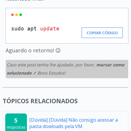
sudo apt 
update
COPIAR CÓDIGO
Aguardo o retorno! 😉
Caso este post tenha lhe ajudado, por favor,
marcar como
solucionado ✓
.Bons Estudos!
TÓPICOS RELACIONADOS
5
[Dúvida] [Dúvida] Não consigo acessar a
pasta dowloads pela VM
respostas