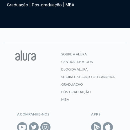
Graduação
|
Pós-graduação
|
MBA
SOBRE A ALURA
CENTRAL DE AJUDA
BLOG DA ALURA
SUGIRA UM CURSO OU CARREIRA
GRADUAÇÃO
PÓS-GRADUAÇÃO
MBA
ACOMPANHE-NOS
APPS