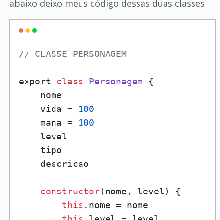
abaixo deixo meus código dessas duas classes
// CLASSE PERSONAGEM
export 
class
Personagem
 {

    nome

    vida = 
100
    mana = 
100
    level

    tipo

    descricao

constructor
(nome, level) {

this
.nome = nome

this
.level = level
