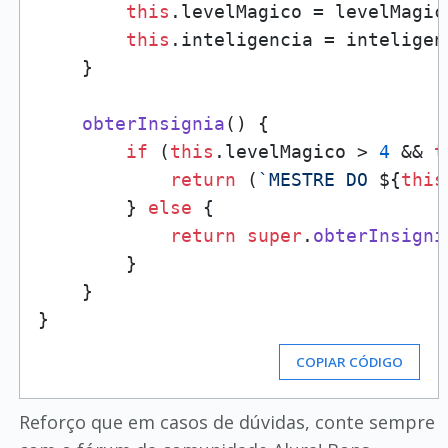
this
.
levelMagico
 = levelMagic
this
.
inteligencia
 = inteligenc
    }

obterInsignia
(
) {

if
 (
this
.
levelMagico
 > 
4
 && 
t
return
 (
`MESTRE DO 
${
this
        } 
else
 {

return
super
.
obterInsigni
        }

    }

COPIAR CÓDIGO
Reforço que em casos de dúvidas, conte sempre