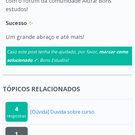
com o fórum da comunidade Alura! Bons
estudos!
Sucesso
✨
Um grande abraço e até mais!
Caso este post tenha lhe ajudado, por favor,
marcar como
solucionado ✓
. Bons Estudos!
TÓPICOS RELACIONADOS
4
[Dúvida] Duvida sobre curso
respostas
1