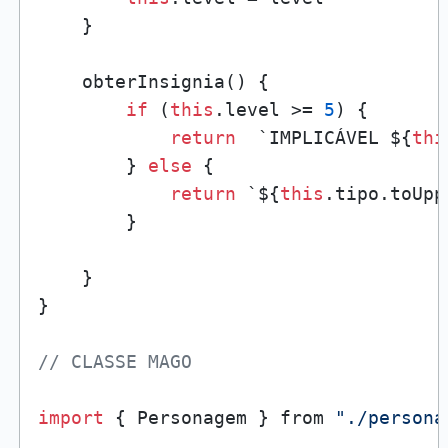
    }

    obterInsignia() {

if
 (
this
.level >= 
5
) {

return
  `IMPLICÁVEL ${
thi
        } 
else
 {

return
 `${
this
.tipo.toUpp
        }

    }

} 

// CLASSE MAGO
import
 { Personagem } from 
"./persona