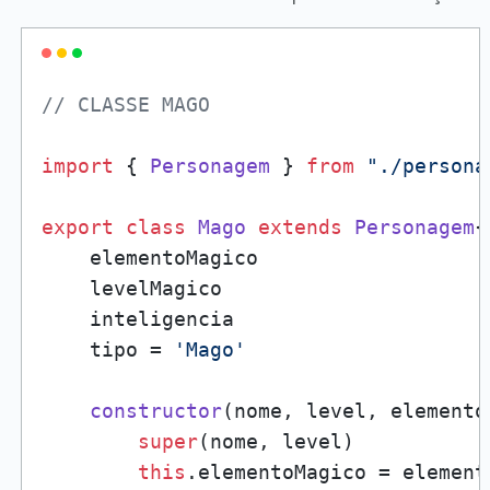
// CLASSE MAGO
import
 { 
Personagem
 } 
from
"./persona
export
class
Mago
extends
Personagem
{

    elementoMagico

    levelMagico

    inteligencia

    tipo = 
'Mago'
constructor
(
nome, level, elemento
super
(nome, level)

this
.
elementoMagico
 = element