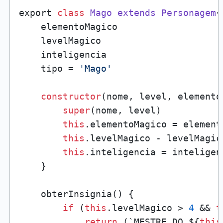
export 
class
Mago
extends
Personagem
{

    elementoMagico

    levelMagico

    inteligencia

    tipo = 
'Mago'
constructor
(nome, level, elemento
super
(nome, level)

this
.elementoMagico = elemento
this
.levelMagico - levelMagico
this
.inteligencia = inteligenc
    }

    obterInsignia() {

if
 (
this
.levelMagico > 
4
 && 
t
return
 (`MESTRE DO ${
this