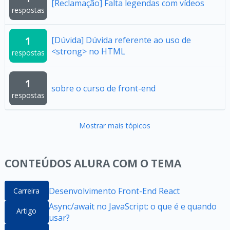
[Reclamação] Falta legendas com vídeos
respostas
1
[Dúvida] Dúvida referente ao uso de
<strong> no HTML
respostas
1
sobre o curso de front-end
respostas
Mostrar mais tópicos
CONTEÚDOS ALURA COM O TEMA
Desenvolvimento Front-End React
Carreira
Async/await no JavaScript: o que é e quando
Artigo
usar?