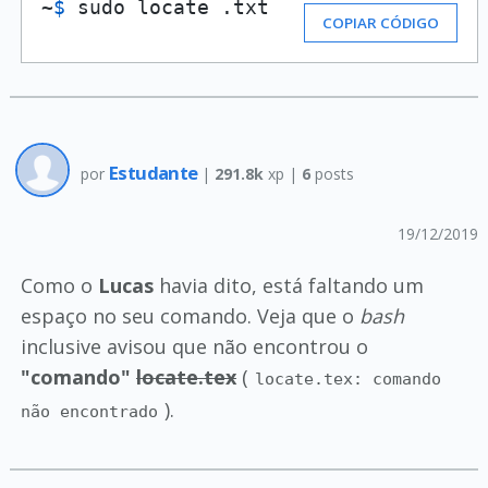
~
$ 
sudo locate .txt
COPIAR CÓDIGO
Estudante
por
|
291.8k
xp |
6
posts
19/12/2019
Como o
Lucas
havia dito, está faltando um
espaço no seu comando. Veja que o
bash
inclusive avisou que não encontrou o
"comando"
locate.tex
(
locate.tex: comando
).
não encontrado