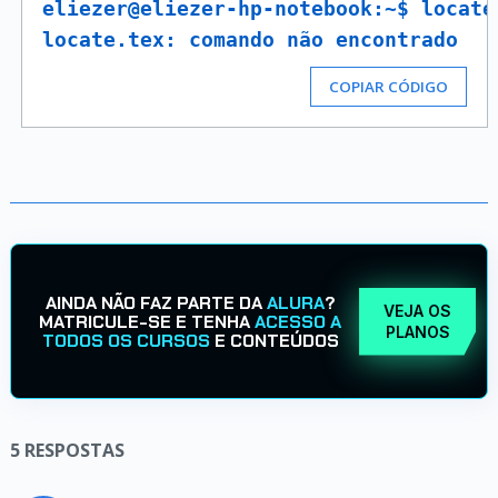
eliezer@eliezer-hp-notebook:~$ locate
locate.tex: comando não encontrado
COPIAR CÓDIGO
AINDA NÃO FAZ PARTE DA
ALURA
?
VEJA OS
MATRICULE-SE E TENHA
ACESSO A
PLANOS
TODOS OS CURSOS
E CONTEÚDOS
5
RESPOSTAS