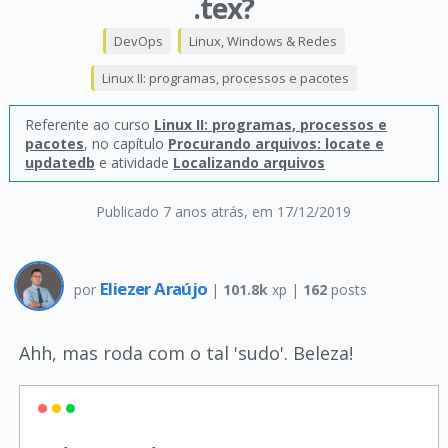
.tex?
DevOps
Linux, Windows & Redes
Linux II: programas, processos e pacotes
Referente ao curso
Linux II: programas, processos e
pacotes
, no capítulo
Procurando arquivos: locate e
updatedb
e atividade
Localizando arquivos
Publicado 7 anos atrás
, em 17/12/2019
Eliezer Araújo
por
|
101.8k
xp |
162
posts
Ahh, mas roda com o tal 'sudo'. Beleza!