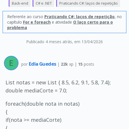
Back-end
C# e .NET
Praticando C#: laços de repetição
Referente ao curso
Praticando C#: laços de repetição
, no
capítulo
For e foreach
e atividade
O laço certo para o
problema
Publicado 4 meses atrás
, em 13/04/2026
Edla Guedes
por
|
22k
xp |
15
posts
List notas = new List { 8.5, 6.2, 9.1, 5.8, 7.4};
double mediaCorte = 7.0;
foreach(double nota in notas)
{
if(nota >= mediaCorte)
{