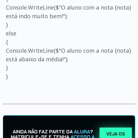
Console.WriteLine($"O aluno com a nota {nota}
está indo muito bem!");
}
else
{
Console.WriteLine($"O aluno com a nota {nota}
está abaixo da média!");
}
}
AINDA NÃO FAZ PARTE DA
ALURA
?
VEJA OS
MATRICULE-SE E TENHA
ACESSO A