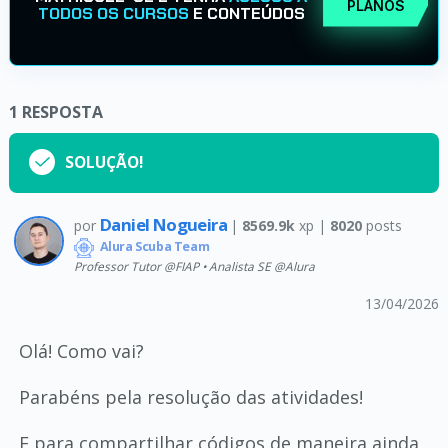
PLANOS
TODOS OS CURSOS
E CONTEÚDOS
1
RESPOSTA
SOLUÇÃO!
Daniel Nogueira
por
|
8569.9k
xp |
8020
posts
Alura Scuba Team
Professor Tutor @FIAP • Analista SE @Alura
13/04/2026
Olá! Como vai?
Parabéns pela resolução das atividades!
E para compartilhar códigos de maneira ainda