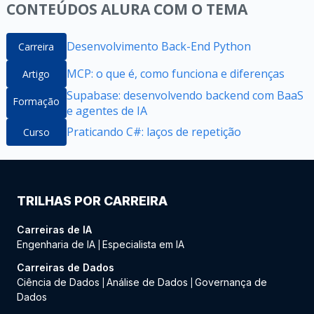
CONTEÚDOS ALURA COM O TEMA
Desenvolvimento Back-End Python
Carreira
MCP: o que é, como funciona e diferenças
Artigo
Supabase: desenvolvendo backend com BaaS
Formação
e agentes de IA
Praticando C#: laços de repetição
Curso
TRILHAS POR CARREIRA
Carreiras de IA
Engenharia de IA
Especialista em IA
|
Carreiras de Dados
Ciência de Dados
Análise de Dados
Governança de
|
|
Dados