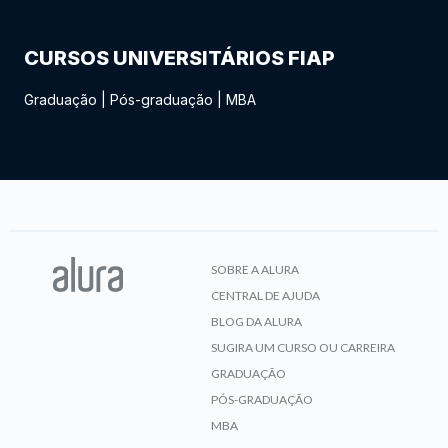
CURSOS UNIVERSITÁRIOS FIAP
Graduação
|
Pós-graduação
|
MBA
SOBRE A ALURA
CENTRAL DE AJUDA
BLOG DA ALURA
SUGIRA UM CURSO OU CARREIRA
GRADUAÇÃO
PÓS-GRADUAÇÃO
MBA