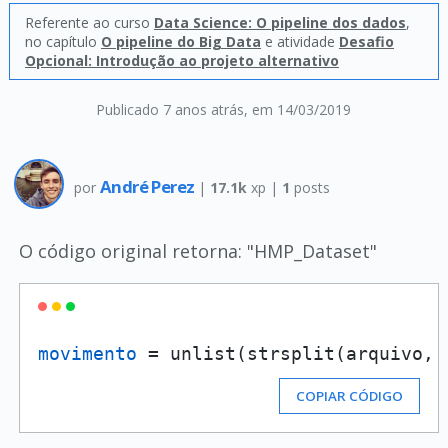
Referente ao curso
Data Science: O pipeline dos dados
,
no capítulo
O pipeline do Big Data
e atividade
Desafio
Opcional: Introdução ao projeto alternativo
Publicado 7 anos atrás
, em 14/03/2019
André Perez
por
|
17.1k
xp |
1
posts
O código original retorna: "HMP_Dataset"
movimento
 = unlist(strsplit(arquivo, 
COPIAR CÓDIGO