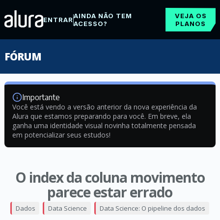
AINDA NÃO TEM
VEJA OS
ENTRAR
ACESSO?
PLANOS
FÓRUM
Importante
Você está vendo a versão anterior da nova experiência da
Alura que estamos preparando para você. Em breve, ela
ganha uma identidade visual novinha totalmente pensada
em potencializar seus estudos!
O index da coluna movimento
parece estar errado
Dados
Data Science
Data Science: O pipeline dos dados