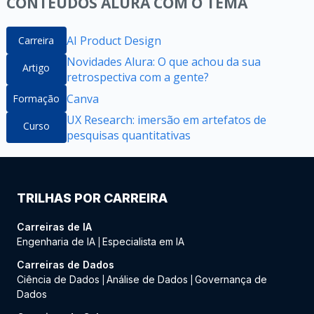
CONTEÚDOS ALURA COM O TEMA
AI Product Design
Carreira
Novidades Alura: O que achou da sua
Artigo
retrospectiva com a gente?
Canva
Formação
UX Research: imersão em artefatos de
Curso
pesquisas quantitativas
TRILHAS POR CARREIRA
Carreiras de IA
Engenharia de IA
Especialista em IA
|
Carreiras de Dados
Ciência de Dados
Análise de Dados
Governança de
|
|
Dados