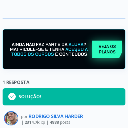
AINDA NÃO FAZ PARTE DA
ALURA
?
VEJA OS
MATRICULE-SE E TENHA
ACESSO A
PLANOS
TODOS OS CURSOS
E CONTEÚDOS
1
RESPOSTA
SOLUÇÃO!
RODRIGO SILVA HARDER
por
|
2314.7k
xp |
4888
posts