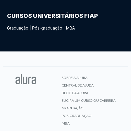
CURSOS UNIVERSITÁRIOS FIAP
Graduação
|
Pós-graduação
|
MBA
SOBRE A ALURA
CENTRAL DE AJUDA
BLOG DA ALURA
SUGIRA UM CURSO OU CARREIRA
GRADUAÇÃO
PÓS-GRADUAÇÃO
MBA