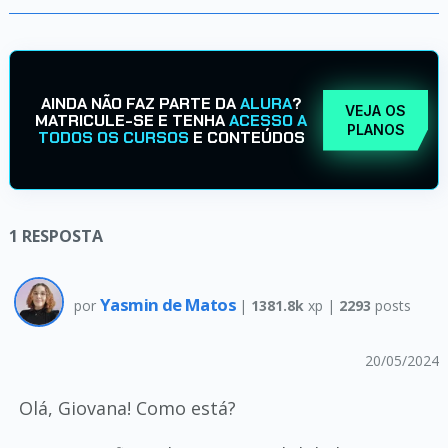
AINDA NÃO FAZ PARTE DA
ALURA
?
VEJA OS
MATRICULE-SE E TENHA
ACESSO A
PLANOS
TODOS OS CURSOS
E CONTEÚDOS
1
RESPOSTA
Yasmin de Matos
por
|
1381.8k
xp |
2293
posts
20/05/2024
Olá, Giovana! Como está?