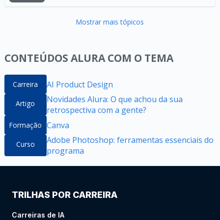
Mostrar mais tópicos
CONTEÚDOS ALURA COM O TEMA
AI Product Design
Carreira
Novidades Alura: O que achou da sua
Artigo
retrospectiva com a gente?
Canva
Formação
Adobe Photoshop: ferramentas essenciais do
Curso
programa
TRILHAS POR CARREIRA
Carreiras de IA