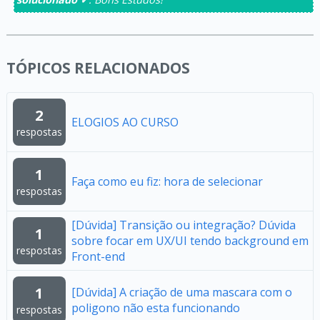
TÓPICOS RELACIONADOS
2
ELOGIOS AO CURSO
respostas
1
Faça como eu fiz: hora de selecionar
respostas
[Dúvida] Transição ou integração? Dúvida
1
sobre focar em UX/UI tendo background em
respostas
Front-end
1
[Dúvida] A criação de uma mascara com o
poligono não esta funcionando
respostas