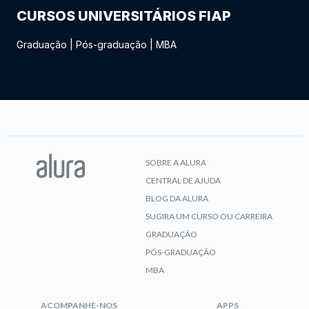
CURSOS UNIVERSITÁRIOS FIAP
Graduação
|
Pós-graduação
|
MBA
SOBRE A ALURA
CENTRAL DE AJUDA
BLOG DA ALURA
SUGIRA UM CURSO OU CARREIRA
GRADUAÇÃO
PÓS-GRADUAÇÃO
MBA
ACOMPANHE-NOS
APPS