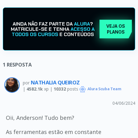
AINDA NÃO FAZ PARTE DA
ALURA
?
VEJA OS
MATRICULE-SE E TENHA
ACESSO A
PLANOS
TODOS OS CURSOS
E CONTEÚDOS
1
RESPOSTA
NATHALIA QUEIROZ
por
|
4582.1k
xp |
10332
posts
Alura Scuba Team
04/06/2024
Oii, Anderson! Tudo bem?
As ferramentas estão em constante