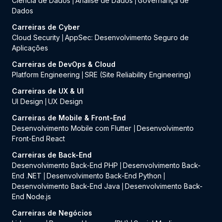
Ciência de Dados
Análise de Dados
Governança de
|
|
Dados
Carreiras de Cyber
Cloud Security
AppSec: Desenvolvimento Seguro de
|
Aplicações
Carreiras de DevOps & Cloud
Platform Engineering
SRE (Site Reliability Engineering)
|
Carreiras de UX & UI
UI Design
UX Design
|
Carreiras de Mobile & Front-End
Desenvolvimento Mobile com Flutter
Desenvolvimento
|
Front-End React
Carreiras de Back-End
Desenvolvimento Back-End PHP
Desenvolvimento Back-
|
End .NET
Desenvolvimento Back-End Python
|
|
Desenvolvimento Back-End Java
Desenvolvimento Back-
|
End Node.js
Carreiras de Negócios