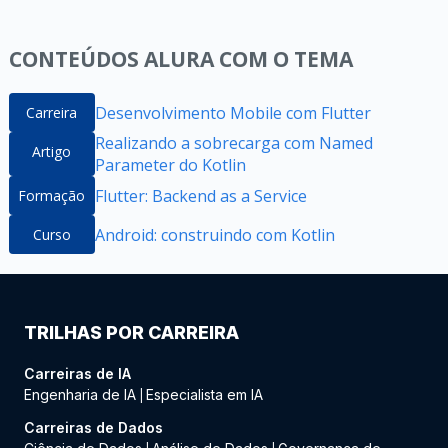
CONTEÚDOS ALURA COM O TEMA
Desenvolvimento Mobile com Flutter
Carreira
Realizando a sobrecarga com Named
Artigo
Parameter do Kotlin
Flutter: Backend as a Service
Formação
Android: construindo com Kotlin
Curso
TRILHAS POR CARREIRA
Carreiras de IA
Engenharia de IA
Especialista em IA
|
Carreiras de Dados