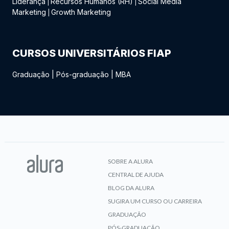
Liderança
Recursos Humanos (RH)
Social Media
|
|
Marketing
Growth Marketing
|
CURSOS UNIVERSITÁRIOS FIAP
Graduação
|
Pós-graduação
|
MBA
SOBRE A ALURA
CENTRAL DE AJUDA
BLOG DA ALURA
SUGIRA UM CURSO OU CARREIRA
GRADUAÇÃO
PÓS-GRADUAÇÃO