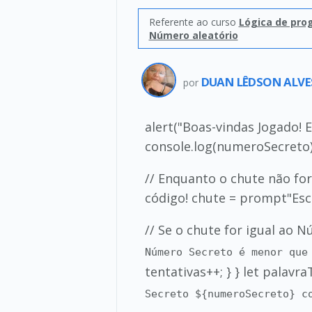
Referente ao curso
Lógica de pro
Número aleatório
DUAN LÊDSON ALVE
por
alert("Boas-vindas Jogado! 
console.log(numeroSecreto); 
// Enquanto o chute não for
código! chute = prompt"Esc
// Se o chute for igual ao N
Número Secreto é menor que
tentativas++; } } let palavra
Secreto ${numeroSecreto} c