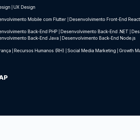
esign
UX Design
|
nvolvimento Mobile com Flutter
Desenvolvimento Front-End Reac
|
envolvimento Back-End PHP
Desenvolvimento Back-End .NET
Des
|
|
envolvimento Back-End Java
Desenvolvimento Back-End Node.js
|
rança
Recursos Humanos (RH)
Social Media Marketing
Growth Ma
|
|
|
IAP