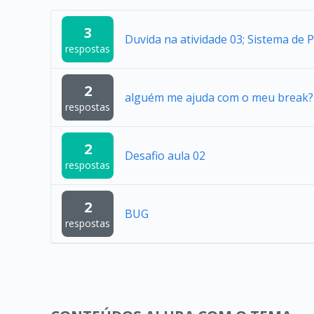
3
Duvida na atividade 03; Sistema de 
respostas
2
alguém me ajuda com o meu break?
respostas
2
Desafio aula 02
respostas
2
BUG
respostas