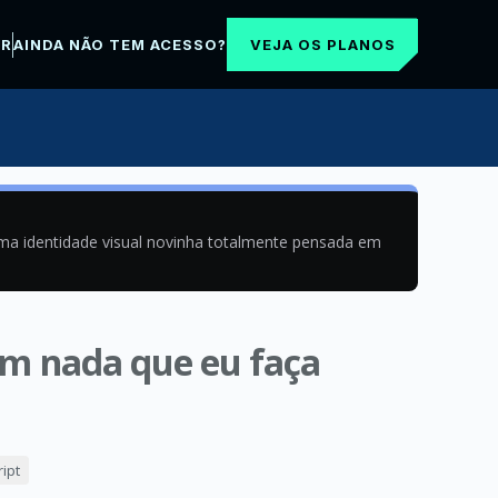
VEJA OS PLANOS
AR
AINDA NÃO TEM ACESSO?
uma identidade visual novinha totalmente pensada em
ém nada que eu faça
ipt