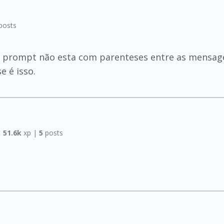
posts
o prompt não esta com parenteses entre as mensage
e é isso.
|
51.6k
xp |
5
posts