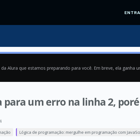
ENTR
a da Alura que estamos preparando para você. Em breve, ela ganha 
 para um erro na linha 2, por
4
mação
Lógica de programação: mergulhe em programação com JavaScr