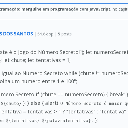
gramação: mergulhe em programação com JavaScript
, no capí
S DOS SANTOS
|
51.6k
xp |
5
posts
Este é o jogo do Número Secreto!"); let numeroSecret
let chute; let tentativas = 1;
 igual ao Número Secreto while (chute != numeroSecr
olha um número entre 1 e 100";
úmero Secreto if (chute == numeroSecreto) { break; } 
); } else { alert(
 ${chute}
O Número Secreto é maior q
Tentativa = tentativas > 1 ? "tentativas" : "tentativa" 
);
om ${tentativas} ${palavraTentativa}.