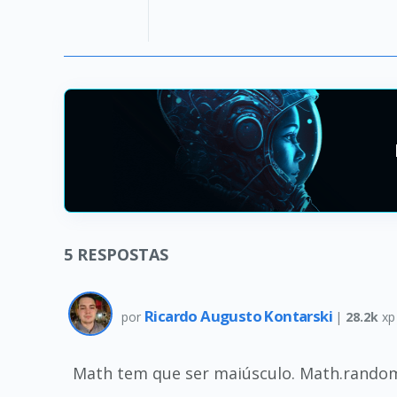
5
RESPOSTAS
Ricardo Augusto Kontarski
por
|
28.2k
xp
Math tem que ser maiúsculo. Math.rando