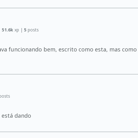
|
51.6k
xp |
5
posts
estava funcionando bem, escrito como esta, mas com
posts
 está dando