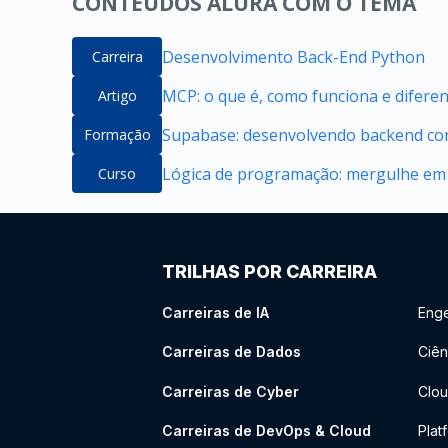
CONTEÚDOS ALURA COM O TEMA
Desenvolvimento Back-End Python
Carreira
MCP: o que é, como funciona e difere
Artigo
Supabase: desenvolvendo backend com
Formação
Lógica de programação: mergulhe em
Curso
TRILHAS POR CARREIRA
Carreiras de IA
Enge
Carreiras de Dados
Ciên
Carreiras de Cyber
Clou
Carreiras de DevOps & Cloud
Plat