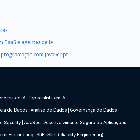
nças
 BaaS e agentes de IA
 programação com JavaScript
nharia de IA
Especialista em IA
|
cia de Dados
Análise de Dados
Governança de Dados
|
|
d Security
AppSec: Desenvolvimento Seguro de Aplicações
|
form Engineering
SRE (Site Reliability Engineering)
|