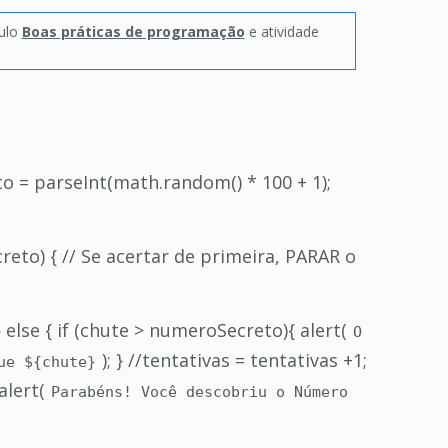
tulo
Boas práticas de programação
e atividade
o = parseInt(math.random() * 100 + 1);
eto) { // Se acertar de primeira, PARAR o
else { if (chute > numeroSecreto){ alert(
O
); } //tentativas = tentativas +1;
ue ${chute}
alert(
Parabéns! Você descobriu o Número