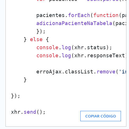
        pacientes.
forEach
(
function
(
pa
adicionaPacienteNaTabela
(paci
        });    

    } 
else
 {

console
.
log
(xhr.
status
); 

console
.
log
(xhr.
responseText
)
        erroAjax.
classList
.
remove
(
'in
    }

});

xhr.
send
(); 
COPIAR CÓDIGO