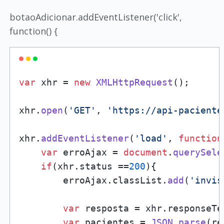
botaoAdicionar.addEventListener('click',
function() {
var
 xhr = 
new
XMLHttpRequest
(); 

xhr.
open
(
'GET'
, 
'https://api-paciente
xhr.
addEventListener
(
'load'
, 
function
var
 erroAjax = 
document
.
querySele
if
(xhr.
status
 ==
200
){ 

        erroAjax.
classList
.
add
(
'invis
var
 resposta = xhr.
responseTe
var
 pacientes = 
JSON
.
parse
(re