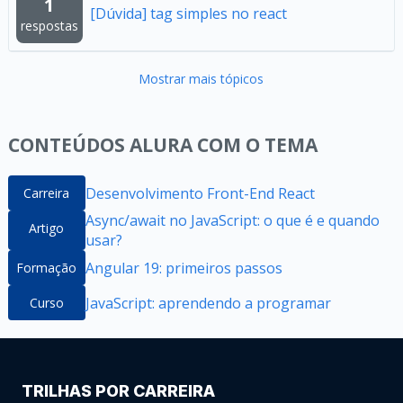
1
[Dúvida] tag simples no react
respostas
Mostrar mais tópicos
CONTEÚDOS ALURA COM O TEMA
Desenvolvimento Front-End React
Carreira
Async/await no JavaScript: o que é e quando
Artigo
usar?
Angular 19: primeiros passos
Formação
JavaScript: aprendendo a programar
Curso
TRILHAS POR CARREIRA