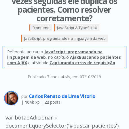
vezes seguidas ele duplica os
pacientes. Como resolver
corretamente?
Front-end
JavaScript & TypeScript
JavaScript: programando na linguagem da web
Referente ao curso
JavaScript: programando na
linguagem da web
, no capítulo
AjaxBuscando pacientes
com AJAX
e atividade
Capturando erros de requisição
Publicado 7 anos atrás
, em 07/10/2019
Carlos Renato de Lima Vitorio
por
|
104k
xp |
22
posts
var botaoAdicionar =
document.querySelector('#buscar-pacientes');