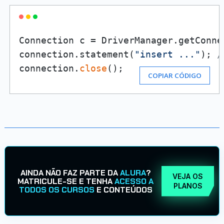
Connection c = DriverManager.getConne
connection.statement(
"insert ..."
); 
/
connection.
close
();
COPIAR CÓDIGO
AINDA NÃO FAZ PARTE DA
ALURA
?
VEJA OS
MATRICULE-SE E TENHA
ACESSO A
PLANOS
TODOS OS CURSOS
E CONTEÚDOS