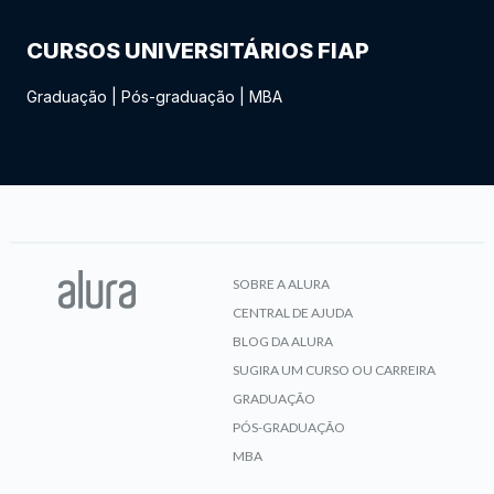
CURSOS UNIVERSITÁRIOS FIAP
Graduação
|
Pós-graduação
|
MBA
SOBRE A ALURA
CENTRAL DE AJUDA
BLOG DA ALURA
SUGIRA UM CURSO OU CARREIRA
GRADUAÇÃO
PÓS-GRADUAÇÃO
MBA