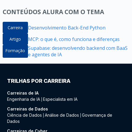
CONTEÚDOS ALURA COM O TEMA
Desenvolvimento Back-End Python
Carreira
MCP: o que é, como funciona e diferenças
Artigo
Supabase: desenvolvendo backend com BaaS
Formação
e agentes de IA
TRILHAS POR CARREIRA
Carreiras de IA
Engenharia de IA
Especialista em IA
|
Carreiras de Dados
Ciência de Dados
Análise de Dados
Governança de
|
|
Dados
Carreiras de Cyber