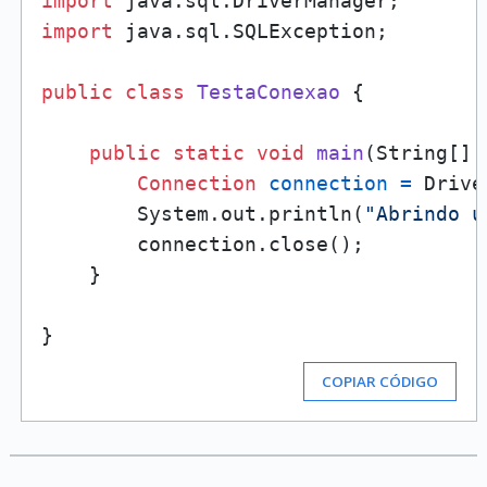
import
import
 java.sql.SQLException;

public
class
TestaConexao
 {

public
static
void
main
(String[] 
Connection
connection
=
 Drive
        System.out.println(
"Abrindo u
        connection.close();

    }

COPIAR CÓDIGO