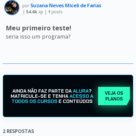
Suzana Neves Miceli de Farias
por
|
54.6k
xp |
1
posts
Meu primeiro teste!
seria isso um programa?
AINDA NÃO FAZ PARTE DA
ALURA
?
VEJA OS
MATRICULE-SE E TENHA
ACESSO A
PLANOS
TODOS OS CURSOS
E CONTEÚDOS
2
RESPOSTAS