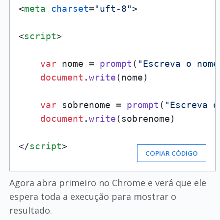
<
meta
charset
=
"uft-8"
>
<
script
>
var
 nome = 
prompt
(
"Escreva o nome
document
.
write
(nome)

var
 sobrenome = 
prompt
(
"Escreva o
document
.
write
(sobrenome)

</
script
>
COPIAR CÓDIGO
Agora abra primeiro no Chrome e verá que ele
espera toda a execução para mostrar o
resultado.