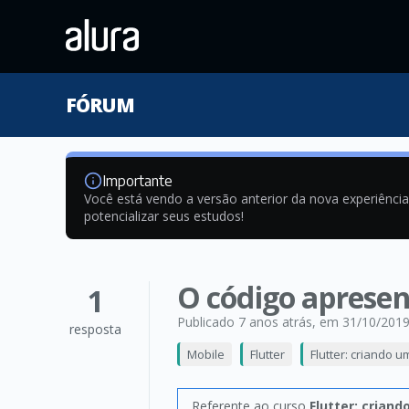
FÓRUM
Importante
Você está vendo a versão anterior da nova experiênci
potencializar seus estudos!
O código apresen
1
Publicado 7 anos atrás
, em 31/10/201
resposta
Mobile
Flutter
Flutter: criando 
Referente ao curso
Flutter: crian