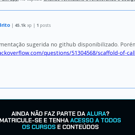
Brito
|
45.1k
xp |
1
posts
mentação sugerida no github disponibilizado. Porém 
ackoverflow.com/questions/51304568/scaffold-of-cal
AINDA NÃO FAZ PARTE DA
ALURA
?
MATRICULE-SE E TENHA
ACESSO A TODOS
OS CURSOS
E CONTEÚDOS