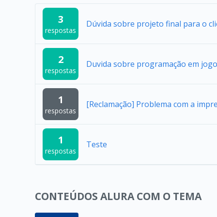
3
Dúvida sobre projeto final para o cl
respostas
2
Duvida sobre programação em jogo
respostas
1
[Reclamação] Problema com a impres
respostas
1
Teste
respostas
CONTEÚDOS ALURA COM O TEMA