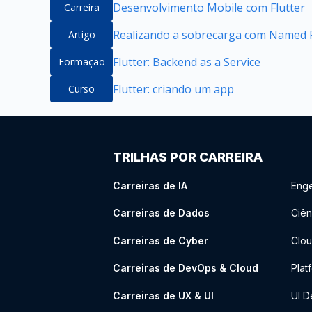
Desenvolvimento Mobile com Flutter
Carreira
Realizando a sobrecarga com Named P
Artigo
Flutter: Backend as a Service
Formação
Flutter: criando um app
Curso
TRILHAS POR CARREIRA
Carreiras de IA
Enge
Carreiras de Dados
Ciên
Carreiras de Cyber
Clou
Carreiras de DevOps & Cloud
Plat
Carreiras de UX & UI
UI D