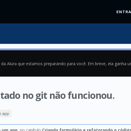
ENTR
a da Alura que estamos preparando para você. Em breve, ela ganha 
tado no git não funcionou.
9
um app
do um app
, no capítulo
Criando formulário e refatorando o códig