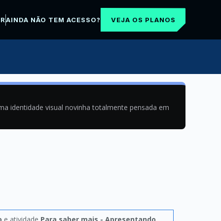
VEJA OS PLANOS
AR
AINDA NÃO TEM ACESSO?
uma identidade visual novinha totalmente pensada em
o
e atividade
Para saber mais - Apresentando