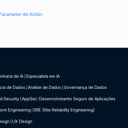
arameter do Kotlin
nharia de IA
Especialista em IA
|
cia de Dados
Análise de Dados
Governança de Dados
|
|
d Security
AppSec: Desenvolvimento Seguro de Aplicações
|
form Engineering
SRE (Site Reliability Engineering)
|
esign
UX Design
|